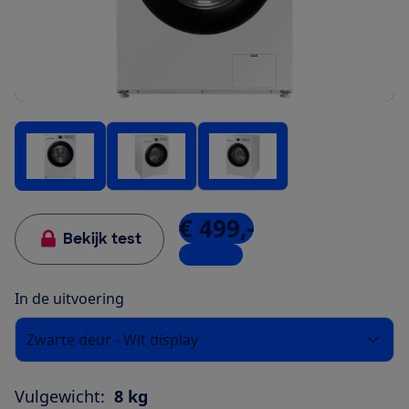
€ 499,-
Bekijk test
2 winkels
In de uitvoering
Zwarte deur - Wit display
Vulgewicht:
8 kg