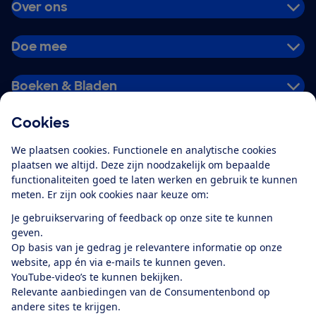
Over ons
Doe mee
Boeken & Bladen
Cookies
Download de app
We plaatsen cookies. Functionele en analytische cookies
plaatsen we altijd. Deze zijn noodzakelijk om bepaalde
functionaliteiten goed te laten werken en gebruik te kunnen
meten. Er zijn ook cookies naar keuze om:
Alles over de
Consumentenbond-
Je gebruikservaring of feedback op onze site te kunnen
app
geven.
Op basis van je gedrag je relevantere informatie op onze
website, app én via e-mails te kunnen geven.
Algemene Voorwaarden
Privacyverklaring
YouTube-video’s te kunnen bekijken.
Cookiebeleid
Privacyvoorkeuren
Wijzigen & opzeggen
Relevante aanbiedingen van de Consumentenbond op
Toegankelijkheid
andere sites te krijgen.