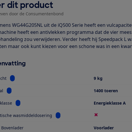
r dit product
even door de Consumentenbond
mens WG44G205NL uit de iQ500 Serie heeft een vulcapaciteit
achine heeft een antivlekken programma dat de vier mee
handeling zou verwijderen. Verder heeft hij Speedpack L 
ten maar ook kunt kiezen voor een schone was in een kwarti
nvatting
Bekijk informatie voor Vulgewicht
cht
9 kg
Bekijk informatie voor Toerental
al
1400 toeren
Bekijk informatie voor Energieklasse
klasse
Energieklasse A
Bekijk informatie voor Automatische 
tische wasmiddeldosering
f Bovenlader
Voorlader