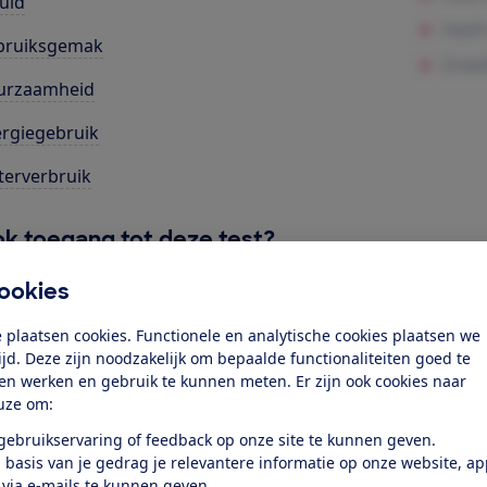
uid
bruiksgemak
urzaamheid
rgiegebruik
erverbruik
k toegang tot deze test?
ookies
Word lid
 plaatsen cookies. Functionele en analytische cookies plaatsen we
tijd. Deze zijn noodzakelijk om bepaalde functionaliteiten goed te
Al lid? Log in
ten werken en gebruik te kunnen meten. Er zijn ook cookies naar
uze om:
 gebruikservaring of feedback op onze site te kunnen geven.
 basis van je gedrag je relevantere informatie op onze website, a
 via e-mails te kunnen geven.