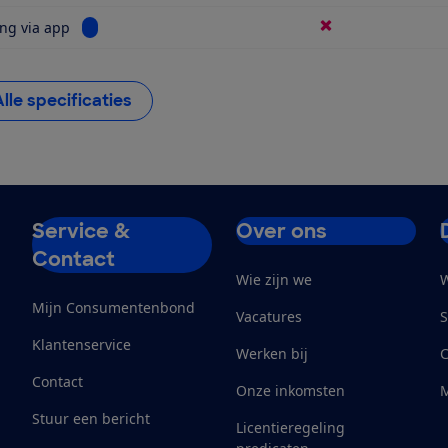
Bekijk informatie voor Bediening via app
ng via app
Alle specificaties
Service &
Over ons
Contact
Wie zijn we
W
Mijn Consumentenbond
Vacatures
S
Klantenservice
Werken bij
Contact
Onze inkomsten
M
Stuur een bericht
Licentieregeling