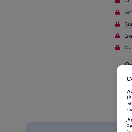
Gel
Ge
Du
Ene
Wat
Oo
C
We
al
la
ke
Je
Op
én