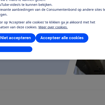
uTube-video’s te kunnen bekijken.
levante aanbiedingen van de Consumentenbond op andere sites t
ijgen.
test
or op ‘Accepteer alle cookies’ te klikken ga je akkoord met het
aatsen van deze cookies.
Meer over cookies.
elt goed uit en werkt stil en
g...
Niet accepteren
Accepteer alle cookies
stellingen aanpassen