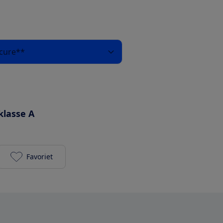
ecure**
klasse A
Favoriet
Siemens WG44G205NL toevoegen aan je favoriete