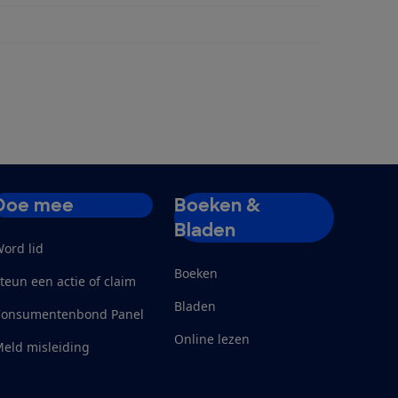
Doe mee
Boeken &
Bladen
ord lid
Boeken
teun een actie of claim
Bladen
Consumentenbond Panel
Online lezen
eld misleiding