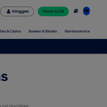
Online lezen
Inloggen
Word nu lid
ties & Claims
Boeken & Bladen
Klantenservice
s
js niet beschikbaar