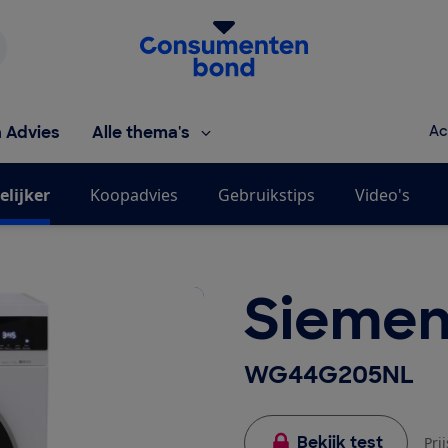
Homepage van de Consumentenbond
h Advies
Alle thema's
Ac
elijker
Koopadvies
Gebruikstips
Video's
Siemen
WG44G205NL
Bekijk test
Pri