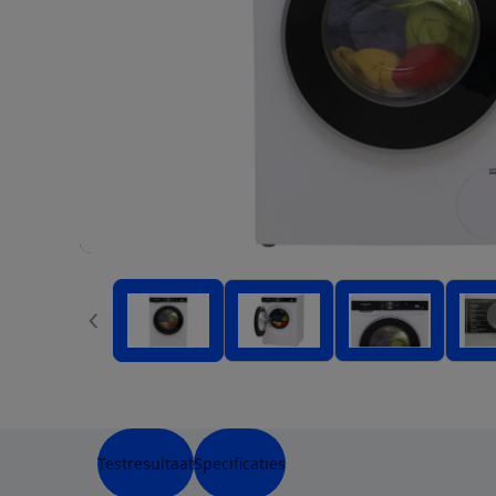
Testresultaat
Specificaties