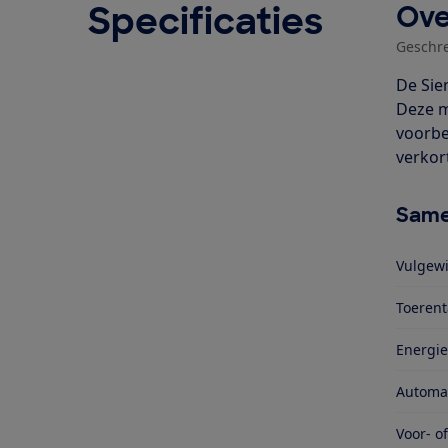
Specificaties
Ove
Geschr
De Sie
Deze m
voorbe
verkor
Same
Vulgewi
Toerent
Energie
Automa
Voor- o