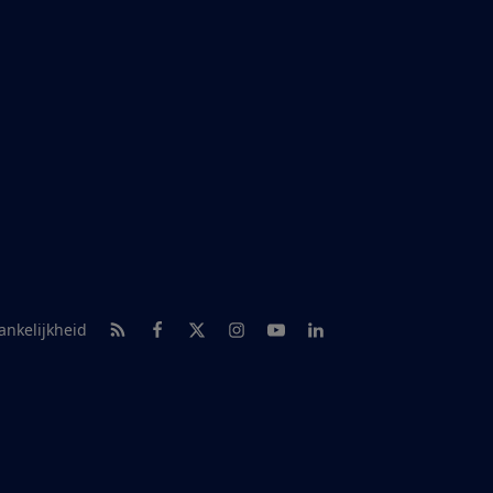
RSS-feed nieuws
Facebook
Twitter
Instagram
Youtube
LinkedIn
ankelijkheid