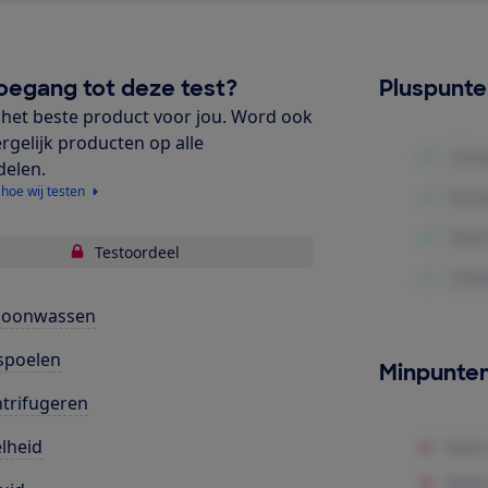
oegang tot deze test?
Pluspunt
het beste product voor jou. Word ook
ergelijk producten op alle
delen.
 hoe wij testen
Testoordeel
hoonwassen
spoelen
Minpunte
trifugeren
lheid