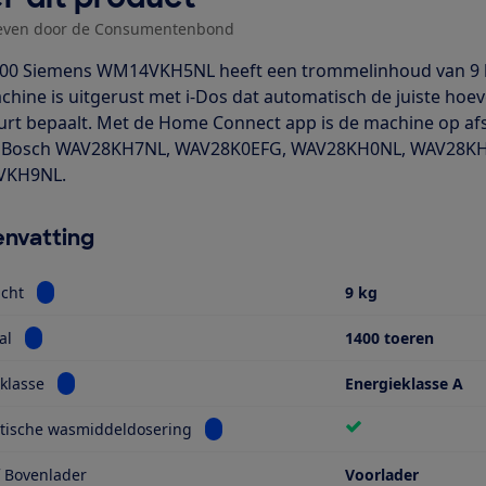
even door de Consumentenbond
00 Siemens WM14VKH5NL heeft een trommelinhoud van 9 ki
hine is uitgerust met i-Dos dat automatisch de juiste hoe
rt bepaalt. Met de Home Connect app is de machine op afs
de Bosch WAV28KH7NL, WAV28K0EFG, WAV28KH0NL, WAV28K
KH9NL.
nvatting
Bekijk informatie voor Vulgewicht
cht
9 kg
Bekijk informatie voor Toerental
al
1400 toeren
Bekijk informatie voor Energieklasse
klasse
Energieklasse A
Bekijk informatie voor Automatische 
tische wasmiddeldosering
f Bovenlader
Voorlader