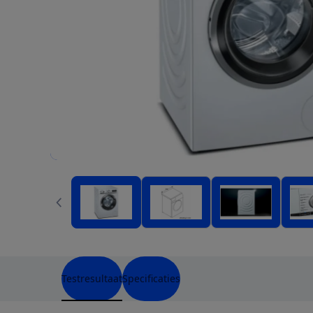
Testresultaat
Specificaties