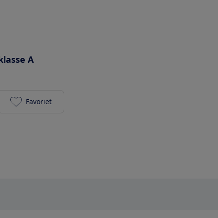
klasse A
Favoriet
Siemens WM14VKH5NL toevoegen aan je favoriete