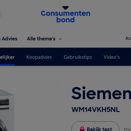
Homepage van de Consumentenbond
h Advies
Alle thema's
Ac
elijker
Koopadvies
Gebruikstips
Video's
Siemen
WM14VKH5NL
Bekijk test
Pri