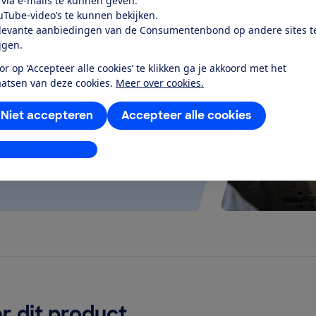
 via e-mails te kunnen geven.
uTube-video’s te kunnen bekijken.
levante aanbiedingen van de Consumentenbond op andere sites t
test
ijgen.
or op ‘Accepteer alle cookies’ te klikken ga je akkoord met het
elt goed uit en werkt stil en
aatsen van deze cookies.
Meer over cookies.
g...
Niet accepteren
Accepteer alle cookies
stellingen aanpassen
r dit product