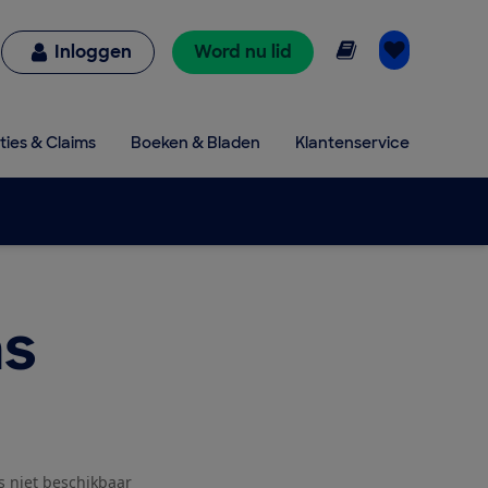
Online lezen
Inloggen
Word nu lid
ties & Claims
Boeken & Bladen
Klantenservice
s
js niet beschikbaar