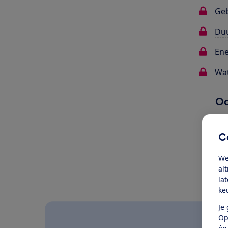
Ge
Du
Ene
Wat
Oo
C
We
al
la
ke
Je
Op