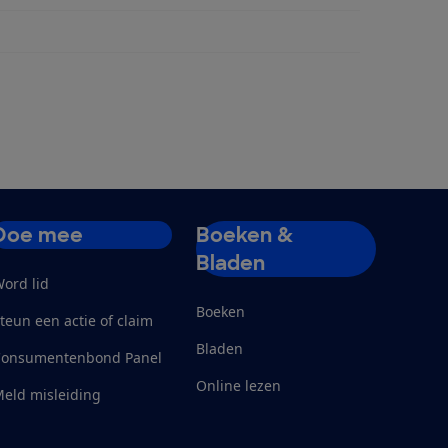
Doe mee
Boeken &
Bladen
ord lid
Boeken
teun een actie of claim
Bladen
Consumentenbond Panel
Online lezen
eld misleiding