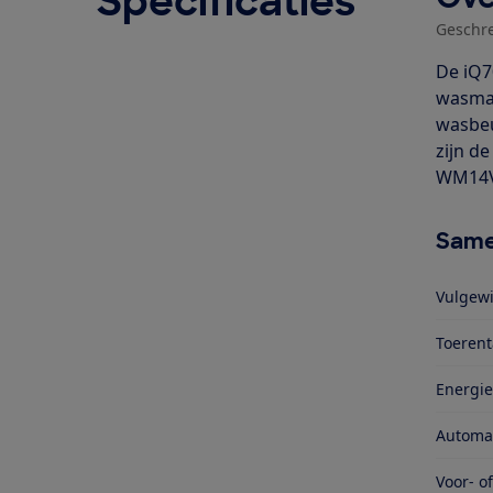
Specificaties
Geschr
De iQ7
wasmac
wasbeu
zijn 
WM14V
Same
Vulgewi
Toerent
Energie
Automa
Voor- o