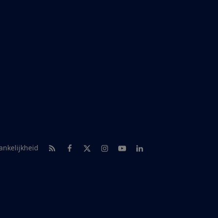
RSS-feed nieuws
Facebook
Twitter
Instagram
Youtube
LinkedIn
ankelijkheid