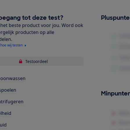
oegang tot deze test?
Pluspunt
het beste product voor jou. Word ook
ergelijk producten op alle
delen.
 hoe wij testen
Testoordeel
hoonwassen
spoelen
Minpunte
trifugeren
lheid
uid