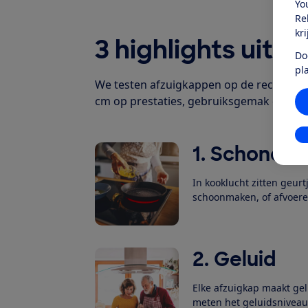
Yo
Re
kr
3 highlights uit d
Do
pl
We testen afzuigkappen op de recirculat
cm op prestaties, gebruiksgemak en gelu
In
1. Schone lu
In kooklucht zitten geur
schoonmaken, of afvoeren
2. Geluid
Elke afzuigkap maakt ge
meten het geluidsniveau