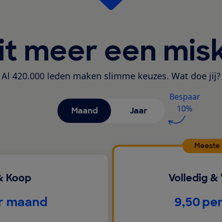
it meer een mis
Al 420.000 leden maken slimme keuzes. Wat doe jij?
Bespaar
10%
Maand
Jaar
Meeste
& Koop
Volledig &
€
r maand
9,50
pe