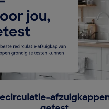
-
oor jou,
etest
beste recirculatie-afzuigkap van
kappen grondig te testen kunnen
recirculatie-afzuigkappen
getest