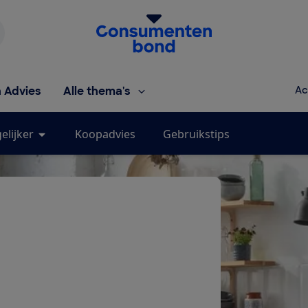
Homepage van de Consumentenbond
h Advies
Alle thema's
Ac
elijker
Koopadvies
Gebruikstips