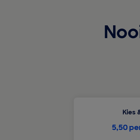
Noo
Kies 
€
5,50
pe