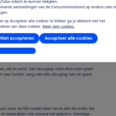
uTube-video’s te kunnen bekijken.
levante aanbiedingen van de Consumentenbond op andere sites t
ijgen.
e test
or op ‘Accepteer alle cookies’ te klikken ga je akkoord met het
aatsen van deze cookies.
Meer over cookies.
iestand met een breedte van ongeveer 90 of 60
id.
Niet accepteren
Accepteer alle cookies
stellingen aanpassen
cht
tjes, vet en vocht. Een afzuigkap moet deze lucht goed
 naar buiten. Lang niet elke afzuigkap kan dit goed.
luid, maar de één maakt meer herrie dan de ander. We
 en beoordelen hoe storend het geluid is. Sommige