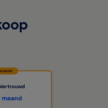
koop
 waarde
 Vertrouwd
r maand