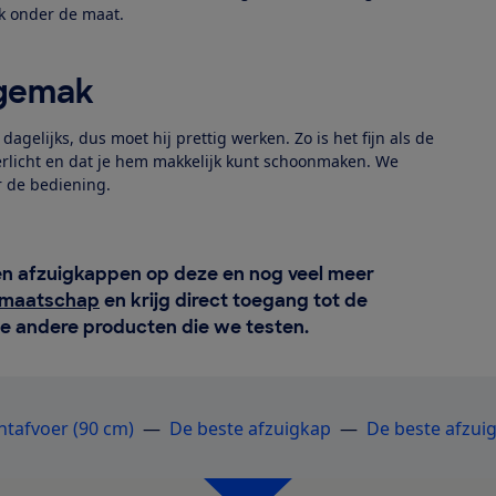
k onder de maat.
sgemak
dagelijks, dus moet hij prettig werken. Zo is het fijn als de
erlicht en dat je hem makkelijk kunt schoonmaken. We
r de bediening.
sen afzuigkappen op deze en nog veel meer
idmaatschap
en krijg direct toegang tot de
le andere producten die we testen.
htafvoer (90 cm)
―
De beste afzuigkap
―
De beste afzui