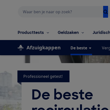
Zoeken
Producttests
Geldzaken
Juridisc
Afzuigkappen
De beste
Verg
Professioneel getest!
De beste