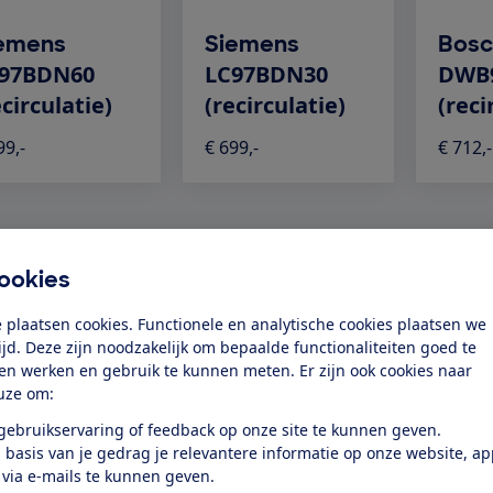
emens
Siemens
Bosc
97BDN60
LC97BDN30
DWB
ecirculatie)
(recirculatie)
(reci
99,-
€ 699,-
€ 712,-
ookies
Benieuwd naar de testresultaten
 plaatsen cookies. Functionele en analytische cookies plaatsen we
tijd. Deze zijn noodzakelijk om bepaalde functionaliteiten goed te
ten werken en gebruik te kunnen meten. Er zijn ook cookies naar
Word lid
uze om:
 gebruikservaring of feedback op onze site te kunnen geven.
Bekijk direct de testresultaten en voorkom een miskoop.
 basis van je gedrag je relevantere informatie op onze website, a
 via e-mails te kunnen geven.
Of log in als lid