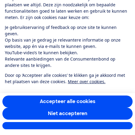
E-mailadres
plaatsen we altijd. Deze zijn noodzakelijk om bepaalde
functionaliteiten goed te laten werken en gebruik te kunnen
meten. Er zijn ook cookies naar keuze om:
Je gebruikservaring of feedback op onze site te kunnen
Ik meld me aan
geven.
Op basis van je gedrag je relevantere informatie op onze
website, app én via e-mails te kunnen geven.
YouTube-video’s te kunnen bekijken.
Service & Contact
Relevante aanbiedingen van de Consumentenbond op
andere sites te krijgen.
Over ons
Door op ‘Accepteer alle cookies’ te klikken ga je akkoord met
het plaatsen van deze cookies.
Meer over cookies.
Doe mee
Accepteer alle cookies
Boeken & Bladen
Niet accepteren
Instellingen aanpassen
Download de app