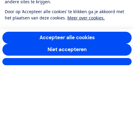
andere sites te krijgen.
Door op ‘Accepteer alle cookies’ te klikken ga je akkoord met
Boeken & Bladen
het plaatsen van deze cookies.
Meer over cookies.
Download de app
Accepteer alle cookies
Niet accepteren
Alles over de
Instellingen aanpassen
Consumentenbond-
app
Algemene Voorwaarden
Privacyverklaring
Cookiebeleid
Privacyvoorkeuren
Wijzigen & opzeggen
Toegankelijkheid
RSS-feed nieuws
Facebook
Twitter
Instagram
Youtube
LinkedIn
12.901
consumenten
beoordelen de Consumentenbond
met gemiddeld
een
8,4