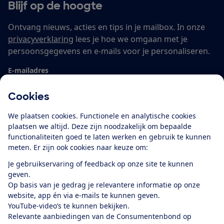
Blijf op de hoogte
Ontvang nieuws, acties en tips in je mailbox. In onze
privacyverklaring
lees je hoe we omgaan met je
persoonsgegevens en e-mails voor je personaliseren.
E-mailadres
Cookies
We plaatsen cookies. Functionele en analytische cookies
Ik meld me aan
plaatsen we altijd. Deze zijn noodzakelijk om bepaalde
functionaliteiten goed te laten werken en gebruik te kunnen
meten. Er zijn ook cookies naar keuze om:
Service & Contact
Je gebruikservaring of feedback op onze site te kunnen
geven.
Op basis van je gedrag je relevantere informatie op onze
Over ons
website, app én via e-mails te kunnen geven.
YouTube-video’s te kunnen bekijken.
Relevante aanbiedingen van de Consumentenbond op
Doe mee