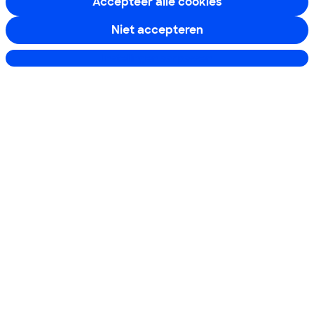
Accepteer alle cookies
Boeken & Bladen
Niet accepteren
Instellingen aanpassen
Download de app
Alles over de
Consumentenbond-
app
Algemene Voorwaarden
Privacyverklaring
Cookiebeleid
Privacyvoorkeuren
Wijzigen & opzeggen
Toegankelijkheid
RSS-feed nieuws
Facebook
Twitter
Instagram
Youtube
LinkedIn
12.901
consumenten
beoordelen de Consumentenbond
met gemiddeld
een
8,4