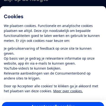
Ontvang nieuws, acties en tips in je mailbox. In onze
privacyverklaring
lees je hoe we omgaan met je
Cookies
persoonsgegevens en e-mails voor je personaliseren.
We plaatsen cookies. Functionele en analytische cookies
E-mailadres
plaatsen we altijd. Deze zijn noodzakelijk om bepaalde
functionaliteiten goed te laten werken en gebruik te kunnen
meten. Er zijn ook cookies naar keuze om:
Je gebruikservaring of feedback op onze site te kunnen
Ik meld me aan
geven.
Op basis van je gedrag je relevantere informatie op onze
website, app én via e-mails te kunnen geven.
YouTube-video’s te kunnen bekijken.
Service & Contact
Relevante aanbiedingen van de Consumentenbond op
andere sites te krijgen.
Over ons
Door op ‘Accepteer alle cookies’ te klikken ga je akkoord met
het plaatsen van deze cookies.
Meer over cookies.
Doe mee