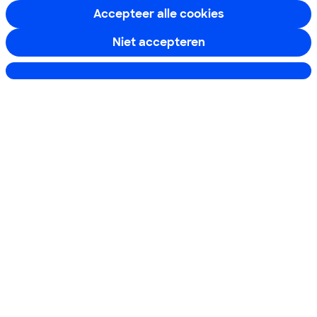
Accepteer alle cookies
Ik meld me aan
Niet accepteren
Instellingen aanpassen
Service & Contact
Over ons
Doe mee
Boeken & Bladen
Download de app
Alles over de