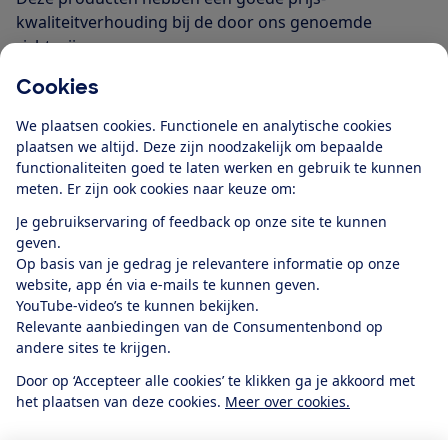
kwaliteitverhouding bij de door ons genoemde
richtprijs.
Afrader
Cookies
Deze producten hebben een slecht
e kwaliteit.
We plaatsen cookies. Functionele en analytische cookies
Lees meer over onze predicaten
plaatsen we altijd. Deze zijn noodzakelijk om bepaalde
functionaliteiten goed te laten werken en gebruik te kunnen
meten. Er zijn ook cookies naar keuze om:
Je gebruikservaring of feedback op onze site te kunnen
Blijf op de hoogte
geven.
Op basis van je gedrag je relevantere informatie op onze
Ontvang nieuws, acties en tips in je mailbox. In onze
website, app én via e-mails te kunnen geven.
privacyverklaring
lees je hoe we omgaan met je
YouTube-video’s te kunnen bekijken.
Relevante aanbiedingen van de Consumentenbond op
persoonsgegevens en e-mails voor je personaliseren.
andere sites te krijgen.
E-mailadres
Door op ‘Accepteer alle cookies’ te klikken ga je akkoord met
het plaatsen van deze cookies.
Meer over cookies.