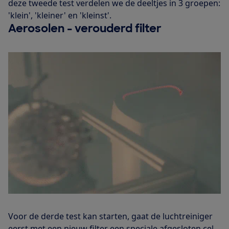
deze tweede test verdelen we de deeltjes in 3 groepen:
'klein', 'kleiner' en 'kleinst'.
Aerosolen - verouderd filter
Voor de derde test kan starten, gaat de luchtreiniger
eerst met een nieuw filter een speciale afgesloten cel.