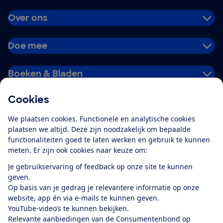
Over ons
Doe mee
Boeken & Bladen
Cookies
Download de app
We plaatsen cookies. Functionele en analytische cookies
plaatsen we altijd. Deze zijn noodzakelijk om bepaalde
functionaliteiten goed te laten werken en gebruik te kunnen
meten. Er zijn ook cookies naar keuze om:
Alles over de
Consumentenbond-
Je gebruikservaring of feedback op onze site te kunnen
app
geven.
Op basis van je gedrag je relevantere informatie op onze
website, app én via e-mails te kunnen geven.
Algemene Voorwaarden
Privacyverklaring
YouTube-video’s te kunnen bekijken.
Cookiebeleid
Privacyvoorkeuren
Wijzigen & opzeggen
Relevante aanbiedingen van de Consumentenbond op
Toegankelijkheid