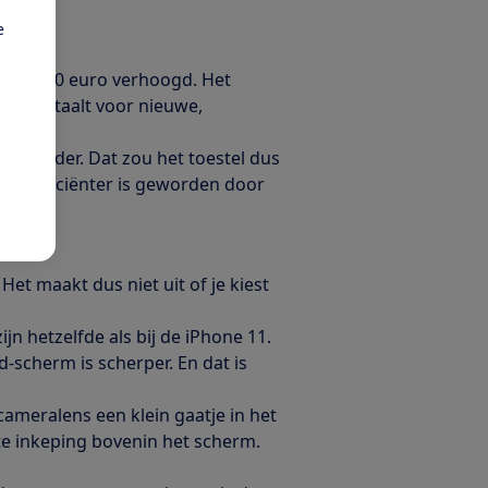
e
 met €100 euro verhoogd. Het
er betaalt voor nieuwe,
e.
n oplader. Dat zou het toestel dus
ie efficiënter is geworden door
. Het maakt dus niet uit of je kiest
 hetzelfde als bij de iPhone 11.
d-scherm is scherper. En dat is
ameralens een klein gaatje in het
te inkeping bovenin het scherm.