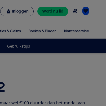
Online lezen
Inloggen
Word nu lid
ties & Claims
Boeken & Bladen
Klantenservice
Gebruikstips
2
, maar wel €100 duurder dan het model van