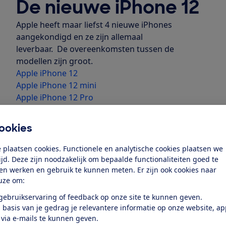
De nieuwe iPhone 12
Apple heeft maar liefst 4 nieuwe iPhones
aangekondigd en ze zijn allemaal
leverbaar. De overeenkomsten tussen de
modellen zijn groot.
Apple iPhone 12
Apple iPhone 12 mini
Apple iPhone 12 Pro
Apple iPhone 12 Pro Max
Deze eerste indruk schrijven we over een
ookies
iPhone 12
die we lenen van Apple. Voor
een uitgebreide test in ons laboratorium
 plaatsen cookies. Functionele en analytische cookies plaatsen we
kopen we 4 losse modellen.
tijd. Deze zijn noodzakelijk om bepaalde functionaliteiten goed te
Goed ontwerp
ten werken en gebruik te kunnen meten. Er zijn ook cookies naar
uze om:
De iPhone 12 lijkt op de iPhone 4 en ziet er erg goed uit
 gebruikservaring of feedback op onze site te kunnen geven.
van afgeronde zijkanten. Die geven de telefoon een vee
 basis van je gedrag je relevantere informatie op onze website, a
lijkt bij te dragen aan het draagcomfort. Je pakt de tele
 via e-mails te kunnen geven.