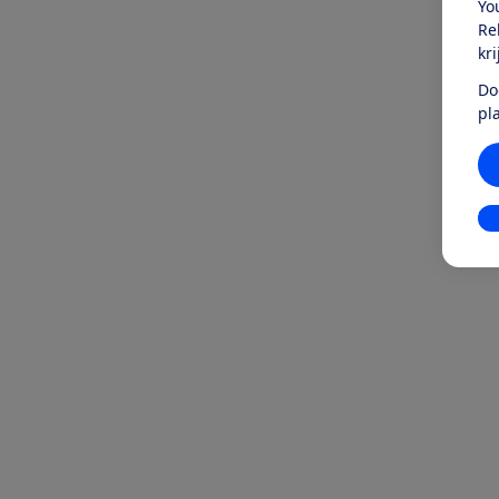
Yo
Re
kr
Do
pl
In