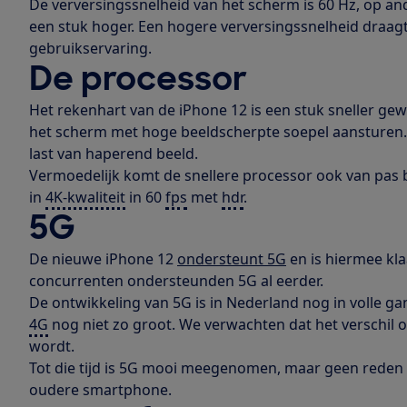
De verversingssnelheid van het scherm is 60 Hz, op an
een stuk hoger. Een hogere verversingssnelheid draagt
gebruikservaring.
De processor
Het rekenhart van de iPhone 12 is een stuk sneller ge
het scherm met hoge beeldscherpte soepel aansturen. 
last van haperend beeld.
Vermoedelijk komt de snellere processor ook van pas 
in
4K-kwaliteit
in 60
fps
met
hdr
.
5G
De nieuwe iPhone 12
ondersteunt 5G
en is hiermee kl
concurrenten ondersteunden 5G al eerder.
De ontwikkeling van 5G is in Nederland nog in volle ga
4G
nog niet zo groot. We verwachten dat het verschil o
wordt.
Tot die tijd is 5G mooi meegenomen, maar geen reden
oudere smartphone.