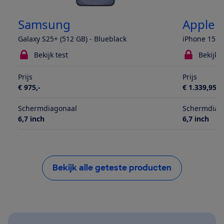
Samsung
Apple
Galaxy S25+ (512 GB) - Blueblack
iPhone 15 Pr
Bekijk test
Bekijk t
Prijs
Prijs
€ 975,-
€ 1.339,95
Schermdiagonaal
Schermdiag
6,7 inch
6,7 inch
Bekijk alle geteste producten