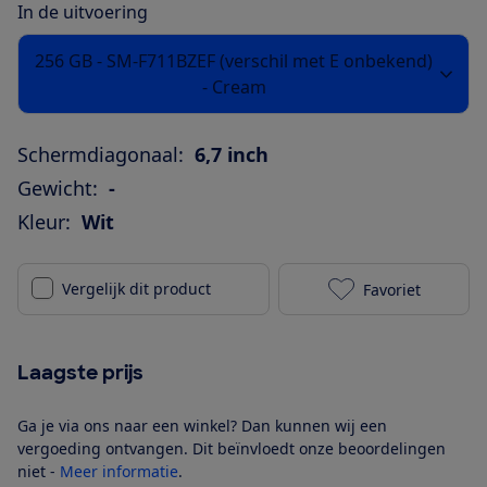
In de uitvoering
256 GB - SM-F711BZEF (verschil met E onbekend)
- Cream
Schermdiagonaal:
6,7 inch
Gewicht:
-
Kleur:
Wit
Vergelijk dit product
Favoriet
Samsung Galax
Laagste prijs
Ga je via ons naar een winkel? Dan kunnen wij een
vergoeding ontvangen. Dit beïnvloedt onze beoordelingen
niet -
Meer informatie
.