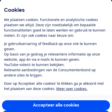
Cookies
Download de app
We plaatsen cookies. Functionele en analytische cookies
plaatsen we altijd. Deze zijn noodzakelijk om bepaalde
functionaliteiten goed te laten werken en gebruik te kunnen
meten. Er zijn ook cookies naar keuze om:
Alles over de
Consumentenbond-
Je gebruikservaring of feedback op onze site te kunnen
app
geven.
Op basis van je gedrag je relevantere informatie op onze
website, app én via e-mails te kunnen geven.
Algemene Voorwaarden
Privacyverklaring
YouTube-video’s te kunnen bekijken.
Cookiebeleid
Privacyvoorkeuren
Wijzigen & opzeggen
Relevante aanbiedingen van de Consumentenbond op
Toegankelijkheid
andere sites te krijgen.
RSS-feed nieuws
Facebook
Twitter
Instagram
Youtube
LinkedIn
Door op ‘Accepteer alle cookies’ te klikken ga je akkoord met
het plaatsen van deze cookies.
Meer over cookies.
12.901
consumenten
beoordelen de Consumentenbond
met gemiddeld
een
8,4
Accepteer alle cookies