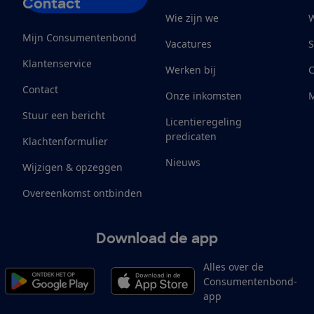
Contact
Wie zijn we
W
Mijn Consumentenbond
Vacatures
S
Klantenservice
Werken bij
Contact
Onze inkomsten
M
Stuur een bericht
Licentieregeling
predicaten
Klachtenformulier
Nieuws
Wijzigen & opzeggen
Overeenkomst ontbinden
Download de app
Alles over de
Consumentenbond-
app