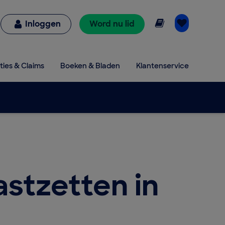
Online lezen
Inloggen
Word nu lid
ties & Claims
Boeken & Bladen
Klantenservice
astzetten in