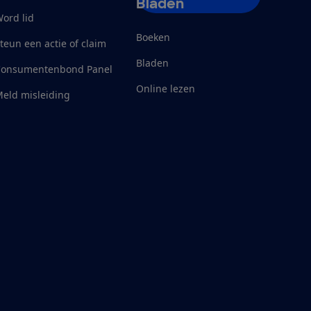
Bladen
ord lid
Boeken
teun een actie of claim
Bladen
Consumentenbond Panel
Online lezen
eld misleiding