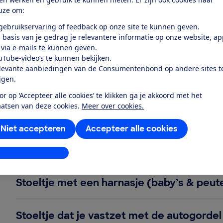
uze om:
Het beste autostoeltje
 gebruikservaring of feedback op onze site te kunnen geven.
 basis van je gedrag je relevantere informatie op onze website, a
 via e-mails te kunnen geven.
uTube-video’s te kunnen bekijken.
levante aanbiedingen van de Consumentenbond op andere sites t
ijgen.
Veelgemaakte fouten
or op ‘Accepteer alle cookies’ te klikken ga je akkoord met het
Verkeerd vastzetten van je kind in het autostoeltje kan h
aatsen van deze cookies.
Meer over cookies.
beschermt je kind dan niet goed bij een botsing. Denk j
Niet accepteren
Accepteer alle cookies
De meeste ouders denken namelijk dat ze hun kinderen
komt het voor dat een kind niet veilig in het autostoel
veelgemaakte fouten op een rij:
stellingen aanpassen
Stoeltje met een harnasje (baby’s & peut
Stoeltje dat je vastzet met de autogordel