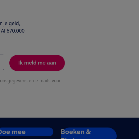
 je geld,
 Al 670.000
Ik meld me aan
oonsgegevens en e-mails voor
Doe mee
Boeken &