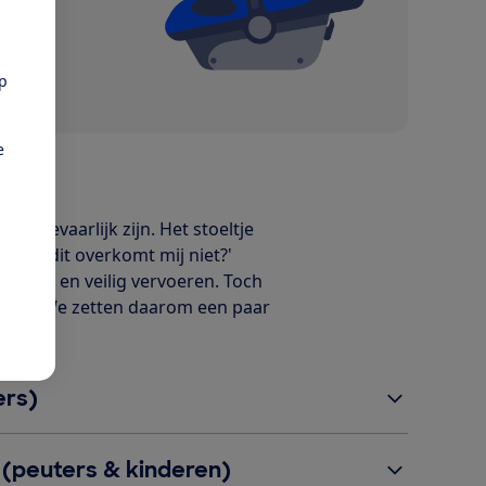
pp
e
eel gevaarlijk zijn. Het stoeltje
e nu: 'dit overkomt mij niet?'
 goed en veilig vervoeren. Toch
tje zit. We zetten daarom een paar
ers)
 (peuters & kinderen)