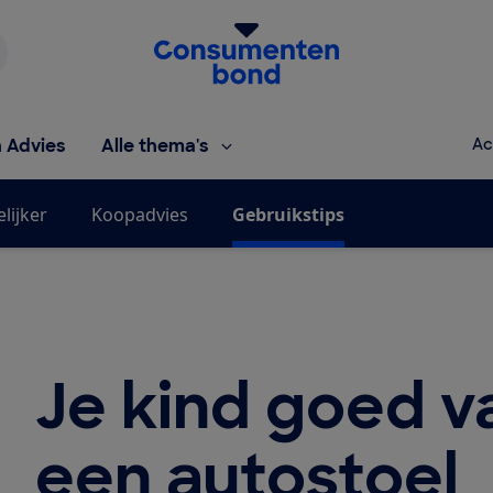
Homepage van de Consumentenbond
h Advies
Alle thema's
Ac
lijker
Koopadvies
Gebruikstips
Je kind goed v
een autostoel