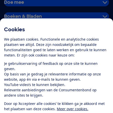
Doe mee
Boeken & Bladen
Cookies
Download de app
We plaatsen cookies. Functionele en analytische cookies
plaatsen we altijd. Deze zijn noodzakelijk om bepaalde
functionaliteiten goed te laten werken en gebruik te kunnen
meten. Er zijn ook cookies naar keuze om:
Alles over de
Consumentenbond-
Je gebruikservaring of feedback op onze site te kunnen
app
geven.
Op basis van je gedrag je relevantere informatie op onze
website, app én via e-mails te kunnen geven.
Algemene Voorwaarden
Privacyverklaring
YouTube-video’s te kunnen bekijken.
Cookiebeleid
Privacyvoorkeuren
Wijzigen & opzeggen
Relevante aanbiedingen van de Consumentenbond op
Toegankelijkheid
andere sites te krijgen.
RSS-feed nieuws
Facebook
Twitter
Instagram
Youtube
LinkedIn
Door op ‘Accepteer alle cookies’ te klikken ga je akkoord met
het plaatsen van deze cookies.
Meer over cookies.
12.901
consumenten
beoordelen de Consumentenbond
met gemiddeld