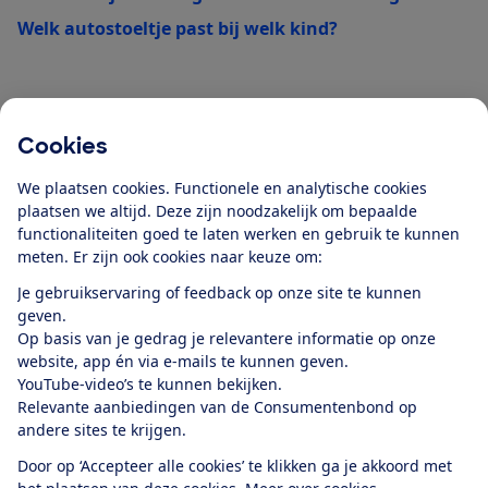
Welk autostoeltje past bij welk kind?
Artikelen binnen Koopadvies
Cookies
Alle artikelen
We plaatsen cookies. Functionele en analytische cookies
plaatsen we altijd. Deze zijn noodzakelijk om bepaalde
functionaliteiten goed te laten werken en gebruik te kunnen
meten. Er zijn ook cookies naar keuze om:
Blijf op de hoogte
Je gebruikservaring of feedback op onze site te kunnen
geven.
Ontvang nieuws, acties en tips in je mailbox. In onze
Op basis van je gedrag je relevantere informatie op onze
privacyverklaring
lees je hoe we omgaan met je
website, app én via e-mails te kunnen geven.
persoonsgegevens en e-mails voor je personaliseren.
YouTube-video’s te kunnen bekijken.
Relevante aanbiedingen van de Consumentenbond op
E-mailadres
andere sites te krijgen.
Door op ‘Accepteer alle cookies’ te klikken ga je akkoord met