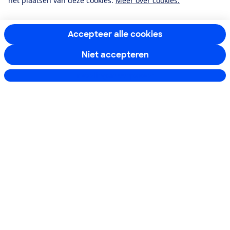
het plaatsen van deze cookies.
Meer over cookies.
Ik meld me aan
Accepteer alle cookies
Niet accepteren
Service & Contact
Instellingen aanpassen
Over ons
Doe mee
Boeken & Bladen
Download de app