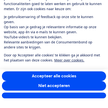
Doe mee
functionaliteiten goed te laten werken en gebruik te kunnen
meten. Er zijn ook cookies naar keuze om:
Boeken & Bladen
Je gebruikservaring of feedback op onze site te kunnen
geven.
Op basis van je gedrag je relevantere informatie op onze
website, app én via e-mails te kunnen geven.
Download de app
YouTube-video’s te kunnen bekijken.
Relevante aanbiedingen van de Consumentenbond op
andere sites te krijgen.
Alles over de
Door op ‘Accepteer alle cookies’ te klikken ga je akkoord met
Consumentenbond-
het plaatsen van deze cookies.
Meer over cookies.
app
Algemene Voorwaarden
Privacyverklaring
Accepteer alle cookies
Cookiebeleid
Privacyvoorkeuren
Wijzigen & opzeggen
Niet accepteren
Toegankelijkheid
Instellingen aanpassen
RSS-feed nieuws
Facebook
Twitter
Instagram
Youtube
LinkedIn
12.901
consumenten
beoordelen de Consumentenbond
met gemiddeld