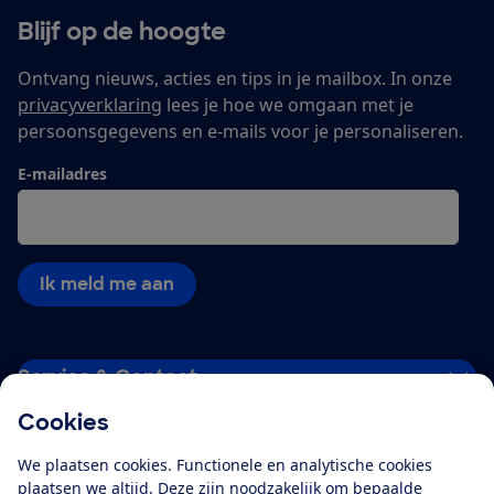
Blijf op de hoogte
Ontvang nieuws, acties en tips in je mailbox. In onze
privacyverklaring
lees je hoe we omgaan met je
persoonsgegevens en e-mails voor je personaliseren.
E-mailadres
Ik meld me aan
Service & Contact
Cookies
Over ons
We plaatsen cookies. Functionele en analytische cookies
plaatsen we altijd. Deze zijn noodzakelijk om bepaalde