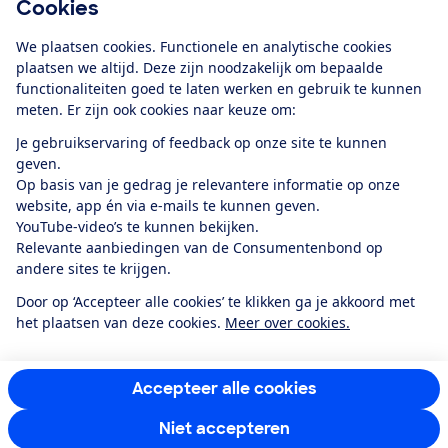
Cookies
Download de app
We plaatsen cookies. Functionele en analytische cookies
plaatsen we altijd. Deze zijn noodzakelijk om bepaalde
functionaliteiten goed te laten werken en gebruik te kunnen
meten. Er zijn ook cookies naar keuze om:
Alles over de
Consumentenbond-
Je gebruikservaring of feedback op onze site te kunnen
app
geven.
Op basis van je gedrag je relevantere informatie op onze
website, app én via e-mails te kunnen geven.
Algemene Voorwaarden
Privacyverklaring
YouTube-video’s te kunnen bekijken.
Cookiebeleid
Privacyvoorkeuren
Wijzigen & opzeggen
Relevante aanbiedingen van de Consumentenbond op
Toegankelijkheid
andere sites te krijgen.
RSS-feed nieuws
Facebook
Twitter
Instagram
Youtube
LinkedIn
Door op ‘Accepteer alle cookies’ te klikken ga je akkoord met
het plaatsen van deze cookies.
Meer over cookies.
12.901
consumenten
beoordelen de Consumentenbond
met gemiddeld
een
8,4
Accepteer alle cookies
Niet accepteren