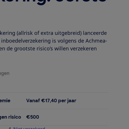
ering (allrisk of extra uitgebreid) lanceerde
e inboedelverzekering is volgens de Achmea-
en de grootste risico’s willen verzekeren
ingen
emie
Vanaf €17,40 per jaar
gen risico
€500
Niet verzekerd