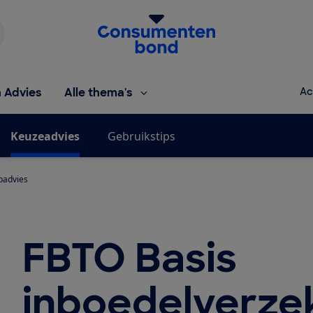
Homepage van de Consumentenbond
h Advies
Alle thema's
Ac
Keuzeadvies
Gebruikstips
padvies
FBTO Basis
inboedelverzek