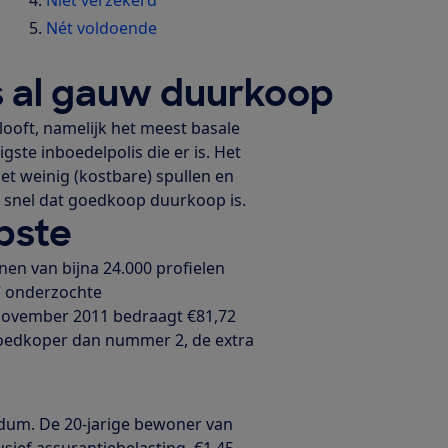
Nét voldoende
s al gauw duurkoop
looft, namelijk het meest basale
ste inboedelpolis die er is. Het
t weinig (kostbare) spullen en
 al snel dat goedkoop duurkoop is.
pste
nen van bijna 24.000 profielen
57 onderzochte
november 2011 bedraagt €81,72
 goedkoper dan nummer 2, de extra
irdum. De 20-jarige bewoner van
sief assurantiebelasting, €1,45