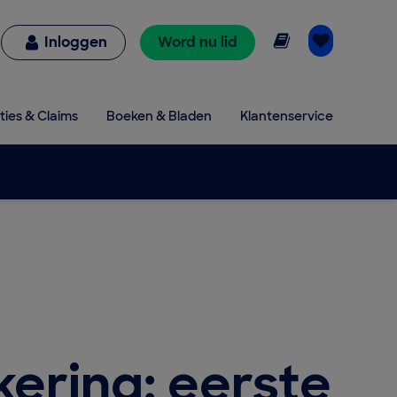
Online lezen
Inloggen
Word nu lid
ties & Claims
Boeken & Bladen
Klantenservice
ering: eerste