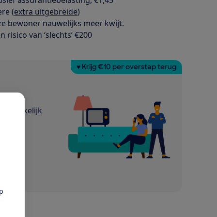
re (
extra uitgebreide
)
eze bewoner nauwelijks meer kwijt.
n risico van ‘slechts’ €200
♥ Krijg €10 per overstap terug
nafhankelijk
pp