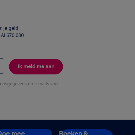
 je geld,
 Al 670.000
Ik meld me aan
oonsgegevens en e-mails voor
Doe mee
Boeken &