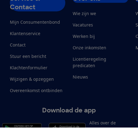
Contact
Wie zijn we
W
Mijn Consumentenbond
Vacatures
S
Klantenservice
Werken bij
Contact
Onze inkomsten
M
Stuur een bericht
Licentieregeling
predicaten
Klachtenformulier
Nieuws
Wijzigen & opzeggen
Overeenkomst ontbinden
Download de app
Alles over de
Consumentenbond-
app