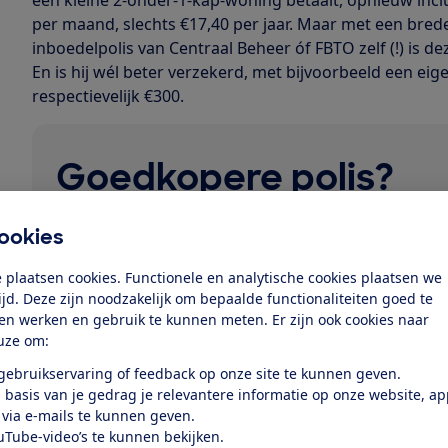
per maand, slechts €17,40 per jaar. Maar met een brede
inboedelpolis van Centraal Beheer óf FBTO zelf (!) is d
En is hij wél beter verzekerd, met bijvoorbeeld een eige
respectievelijk €300.
Goedkopere polis?
Vergelijk inboedel- en opstalverzekeringen. 100% o
ookies
en eerlijk advies.
 plaatsen cookies. Functionele en analytische cookies plaatsen we
tijd. Deze zijn noodzakelijk om bepaalde functionaliteiten goed te
Vergelijk Woonverzekeringen
ten werken en gebruik te kunnen meten. Er zijn ook cookies naar
uze om:
Consumenten geven ons een 8,4
 gebruikservaring of feedback op onze site te kunnen geven.
 basis van je gedrag je relevantere informatie op onze website, a
 via e-mails te kunnen geven.
uTube-video’s te kunnen bekijken.