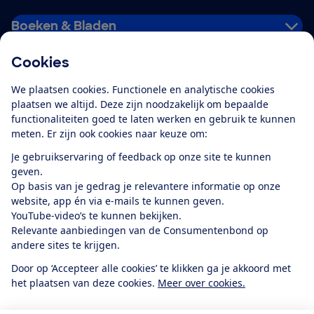
Boeken & Bladen
Cookies
Download de app
We plaatsen cookies. Functionele en analytische cookies
plaatsen we altijd. Deze zijn noodzakelijk om bepaalde
functionaliteiten goed te laten werken en gebruik te kunnen
meten. Er zijn ook cookies naar keuze om:
Alles over de
Consumentenbond-
Je gebruikservaring of feedback op onze site te kunnen
app
geven.
Op basis van je gedrag je relevantere informatie op onze
website, app én via e-mails te kunnen geven.
Algemene Voorwaarden
Privacyverklaring
YouTube-video’s te kunnen bekijken.
Cookiebeleid
Privacyvoorkeuren
Wijzigen & opzeggen
Relevante aanbiedingen van de Consumentenbond op
Toegankelijkheid
andere sites te krijgen.
RSS-feed nieuws
Facebook
Twitter
Instagram
Youtube
LinkedIn
Door op ‘Accepteer alle cookies’ te klikken ga je akkoord met
het plaatsen van deze cookies.
Meer over cookies.
12.901
consumenten
beoordelen de Consumentenbond
met gemiddeld
een
8,4