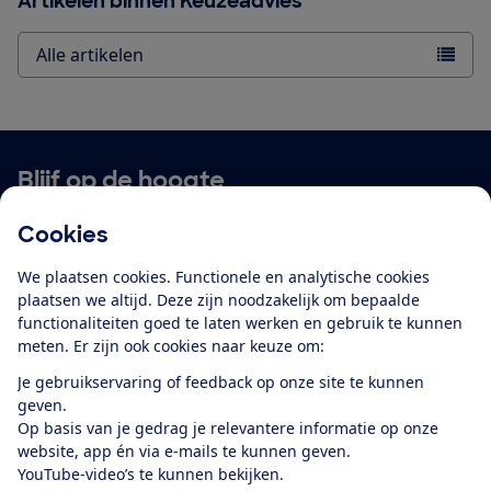
Artikelen binnen Keuzeadvies
Alle artikelen
Blijf op de hoogte
Ontvang nieuws, acties en tips in je mailbox. In onze
Cookies
privacyverklaring
lees je hoe we omgaan met je
We plaatsen cookies. Functionele en analytische cookies
persoonsgegevens en e-mails voor je personaliseren.
plaatsen we altijd. Deze zijn noodzakelijk om bepaalde
E-mailadres
functionaliteiten goed te laten werken en gebruik te kunnen
meten. Er zijn ook cookies naar keuze om:
Je gebruikservaring of feedback op onze site te kunnen
geven.
Op basis van je gedrag je relevantere informatie op onze
Ik meld me aan
website, app én via e-mails te kunnen geven.
YouTube-video’s te kunnen bekijken.