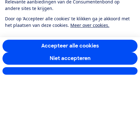
Relevante aanbiedingen van de Consumentenbond op
andere sites te krijgen.
Service & Contact
Door op ‘Accepteer alle cookies’ te klikken ga je akkoord met
het plaatsen van deze cookies.
Meer over cookies.
Over ons
Doe mee
Accepteer alle cookies
Niet accepteren
Boeken & Bladen
Instellingen aanpassen
Download de app
Alles over de
Consumentenbond-
app