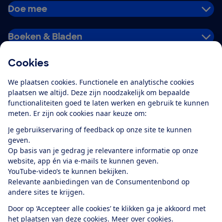
Doe mee
Boeken & Bladen
Cookies
Download de app
We plaatsen cookies. Functionele en analytische cookies
plaatsen we altijd. Deze zijn noodzakelijk om bepaalde
functionaliteiten goed te laten werken en gebruik te kunnen
meten. Er zijn ook cookies naar keuze om:
Alles over de
Consumentenbond-
Je gebruikservaring of feedback op onze site te kunnen
app
geven.
Op basis van je gedrag je relevantere informatie op onze
website, app én via e-mails te kunnen geven.
Algemene Voorwaarden
Privacyverklaring
YouTube-video’s te kunnen bekijken.
Cookiebeleid
Privacyvoorkeuren
Wijzigen & opzeggen
Relevante aanbiedingen van de Consumentenbond op
Toegankelijkheid
andere sites te krijgen.
RSS-feed nieuws
Facebook
Twitter
Instagram
Youtube
LinkedIn
Door op ‘Accepteer alle cookies’ te klikken ga je akkoord met
het plaatsen van deze cookies.
Meer over cookies.