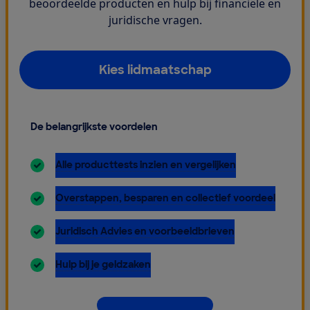
beoordeelde producten en hulp bij financiële en
juridische vragen.
Kies lidmaatschap
De belangrijkste voordelen
inbegrepen:
Alle producttests inzien en vergelijken
inbegrepen:
Overstappen, besparen en collectief voordeel
inbegrepen:
Juridisch Advies en voorbeeldbrieven
inbegrepen:
Hulp bij je geldzaken
Dit krijg je allemaal