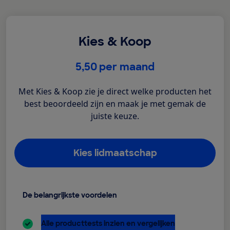
Kies & Koop
€
5,50
per maand
Met Kies & Koop zie je direct welke producten het
best beoordeeld zijn en maak je met gemak de
juiste keuze.
Kies lidmaatschap
De belangrijkste voordelen
inbegrepen:
Alle producttests inzien en vergelijken