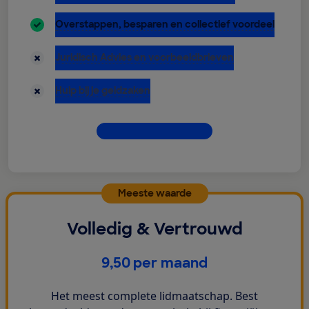
inbegrepen:
Overstappen, besparen en collectief voordeel
niet inbegrepen:
Juridisch Advies en voorbeeldbrieven
niet inbegrepen:
Hulp bij je geldzaken
Dit krijg je allemaal
Meeste waarde
Volledig & Vertrouwd
€
9,50
per maand
Het meest complete lidmaatschap. Best