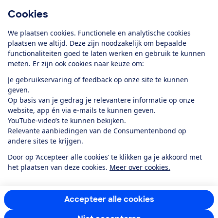
Cookies
Download de app
We plaatsen cookies. Functionele en analytische cookies
plaatsen we altijd. Deze zijn noodzakelijk om bepaalde
functionaliteiten goed te laten werken en gebruik te kunnen
meten. Er zijn ook cookies naar keuze om:
Alles over de
Consumentenbond-
Je gebruikservaring of feedback op onze site te kunnen
app
geven.
Op basis van je gedrag je relevantere informatie op onze
website, app én via e-mails te kunnen geven.
Algemene Voorwaarden
Privacyverklaring
YouTube-video’s te kunnen bekijken.
Cookiebeleid
Privacyvoorkeuren
Wijzigen & opzeggen
Relevante aanbiedingen van de Consumentenbond op
Toegankelijkheid
andere sites te krijgen.
RSS-feed nieuws
Facebook
Twitter
Instagram
Youtube
LinkedIn
Door op ‘Accepteer alle cookies’ te klikken ga je akkoord met
het plaatsen van deze cookies.
Meer over cookies.
12.901
consumenten
beoordelen de Consumentenbond
met gemiddeld
een
8,4
Accepteer alle cookies