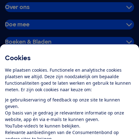
Over ons
Doe mee
Boeken & Bladen
Cookies
Download de app
We plaatsen cookies. Functionele en analytische cookies
plaatsen we altijd. Deze zijn noodzakelijk om bepaalde
functionaliteiten goed te laten werken en gebruik te kunnen
meten. Er zijn ook cookies naar keuze om:
Alles over de
Consumentenbond-
Je gebruikservaring of feedback op onze site te kunnen
app
geven.
Op basis van je gedrag je relevantere informatie op onze
website, app én via e-mails te kunnen geven.
Algemene Voorwaarden
Privacyverklaring
YouTube-video’s te kunnen bekijken.
Cookiebeleid
Privacyvoorkeuren
Wijzigen & opzeggen
Relevante aanbiedingen van de Consumentenbond op
Toegankelijkheid
andere sites te krijgen.