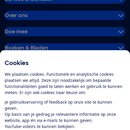
Over ons
Doe mee
Boeken & Bladen
Cookies
Download de app
We plaatsen cookies. Functionele en analytische cookies
plaatsen we altijd. Deze zijn noodzakelijk om bepaalde
functionaliteiten goed te laten werken en gebruik te kunnen
meten. Er zijn ook cookies naar keuze om:
Alles over de
Consumentenbond-
Je gebruikservaring of feedback op onze site te kunnen
app
geven.
Op basis van je gedrag je relevantere informatie op onze
website, app én via e-mails te kunnen geven.
Algemene Voorwaarden
Privacyverklaring
YouTube-video’s te kunnen bekijken.
Cookiebeleid
Privacyvoorkeuren
Wijzigen & opzeggen