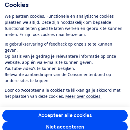
Cookies
Download de app
We plaatsen cookies. Functionele en analytische cookies
plaatsen we altijd. Deze zijn noodzakelijk om bepaalde
functionaliteiten goed te laten werken en gebruik te kunnen
meten. Er zijn ook cookies naar keuze om:
Alles over de
Consumentenbond-
Je gebruikservaring of feedback op onze site te kunnen
app
geven.
Op basis van je gedrag je relevantere informatie op onze
website, app én via e-mails te kunnen geven.
Algemene Voorwaarden
Privacyverklaring
YouTube-video’s te kunnen bekijken.
Cookiebeleid
Privacyvoorkeuren
Wijzigen & opzeggen
Relevante aanbiedingen van de Consumentenbond op
Toegankelijkheid
andere sites te krijgen.
RSS-feed nieuws
Facebook
Twitter
Instagram
Youtube
LinkedIn
Door op ‘Accepteer alle cookies’ te klikken ga je akkoord met
het plaatsen van deze cookies.
Meer over cookies.
12.901
consumenten
beoordelen de Consumentenbond
met gemiddeld
een
8,4
Accepteer alle cookies
Niet accepteren