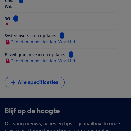
Kleur
Wit
Bekijk informatie voor 5G
5G
Bekijk informatie voor Systeemversi
Systeemversie na updates
Gemeten in ons testlab. Word lid.
Bekijk informatie voor Beveilig
Beveiligingsniveau na updates
Gemeten in ons testlab. Word lid.
Alle specificaties
Blijf op de hoogte
Ontvang nieuws, acties en tips in je mailbox. In onze
privacyverklaring
lees je hoe we omgaan met je