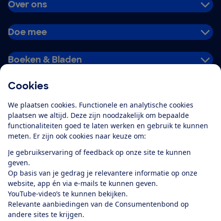
Over ons
Doe mee
Boeken & Bladen
Cookies
Download de app
We plaatsen cookies. Functionele en analytische cookies
plaatsen we altijd. Deze zijn noodzakelijk om bepaalde
functionaliteiten goed te laten werken en gebruik te kunnen
meten. Er zijn ook cookies naar keuze om:
Alles over de
Consumentenbond-
Je gebruikservaring of feedback op onze site te kunnen
app
geven.
Op basis van je gedrag je relevantere informatie op onze
website, app én via e-mails te kunnen geven.
Algemene Voorwaarden
Privacyverklaring
YouTube-video’s te kunnen bekijken.
Cookiebeleid
Privacyvoorkeuren
Wijzigen & opzeggen
Relevante aanbiedingen van de Consumentenbond op
Toegankelijkheid
andere sites te krijgen.