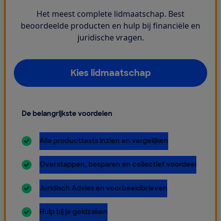
Het meest complete lidmaatschap. Best
beoordeelde producten en hulp bij financiële en
juridische vragen.
Kies lidmaatschap
De belangrijkste voordelen
inbegrepen:
Alle producttests inzien en vergelijken
inbegrepen:
Overstappen, besparen en collectief voordeel
inbegrepen:
Juridisch Advies en voorbeeldbrieven
inbegrepen:
Hulp bij je geldzaken