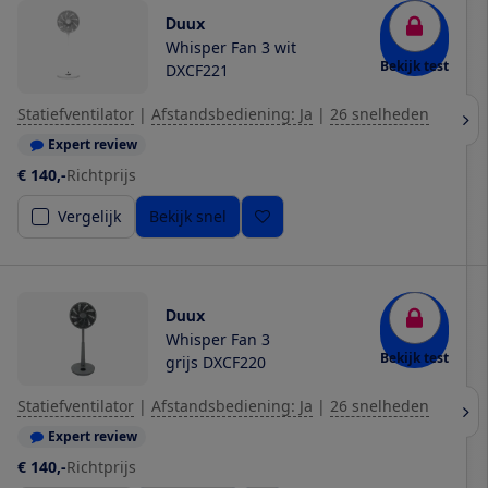
Duux
Whisper Fan 3 wit
Bekijk test
DXCF221
Statiefventilator
|
Afstandsbediening: Ja
|
26 snelheden
Expert review
€ 140,-
Richtprijs
Vergelijk
Bekijk snel
Duux
Whisper Fan 3
Bekijk test
grijs DXCF220
Statiefventilator
|
Afstandsbediening: Ja
|
26 snelheden
Expert review
€ 140,-
Richtprijs