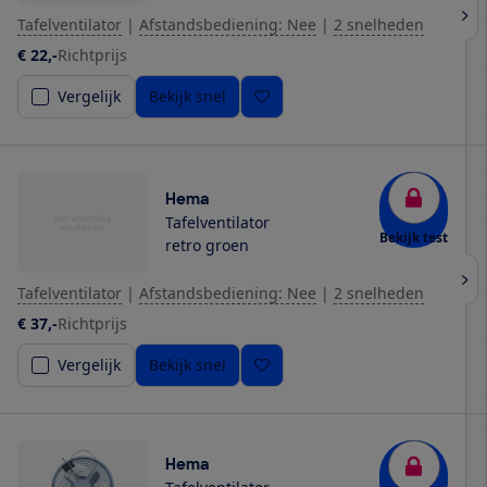
Tafelventilator
|
Afstandsbediening: Nee
|
2 snelheden
€ 22,-
Richtprijs
Vergelijk
Bekijk snel
Hema
Tafelventilator
Bekijk test
retro groen
Tafelventilator
|
Afstandsbediening: Nee
|
2 snelheden
€ 37,-
Richtprijs
Vergelijk
Bekijk snel
Hema