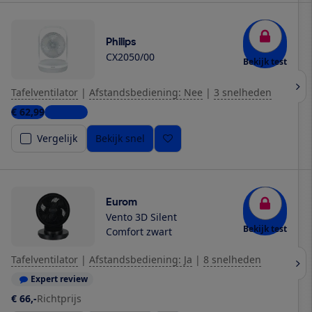
Philips
CX2050/00
Bekijk test
Tafelventilator
|
Afstandsbediening: Nee
|
3 snelheden
€ 62,99
2 winkels
Vergelijk
Bekijk snel
Eurom
Vento 3D Silent
Bekijk test
Comfort zwart
Tafelventilator
|
Afstandsbediening: Ja
|
8 snelheden
Expert review
€ 66,-
Richtprijs