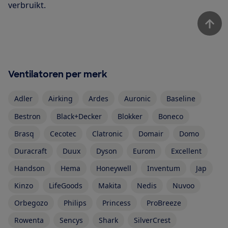
verbruikt.
Ventilatoren per merk
Adler
Airking
Ardes
Auronic
Baseline
Bestron
Black+Decker
Blokker
Boneco
Brasq
Cecotec
Clatronic
Domair
Domo
Duracraft
Duux
Dyson
Eurom
Excellent
Handson
Hema
Honeywell
Inventum
Jap
Kinzo
LifeGoods
Makita
Nedis
Nuvoo
Orbegozo
Philips
Princess
ProBreeze
Rowenta
Sencys
Shark
SilverCrest