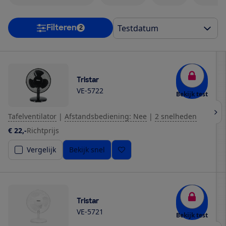
Filteren
2
Tristar
VE-5722
Bekijk test
Tafelventilator
|
Afstandsbediening: Nee
|
2 snelheden
€ 22,-
Richtprijs
Vergelijk
Bekijk snel
Tristar
VE-5721
Bekijk test