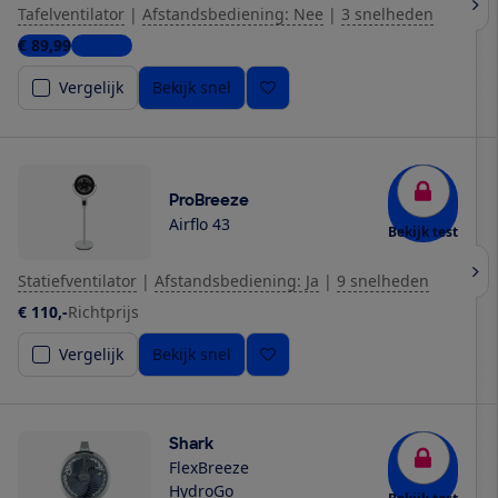
Tafelventilator
|
Afstandsbediening: Nee
|
3 snelheden
€ 89,99
1 winkel
Vergelijk
Bekijk snel
ProBreeze
Airflo 43
Bekijk test
Statiefventilator
|
Afstandsbediening: Ja
|
9 snelheden
€ 110,-
Richtprijs
Vergelijk
Bekijk snel
Shark
FlexBreeze
HydroGo