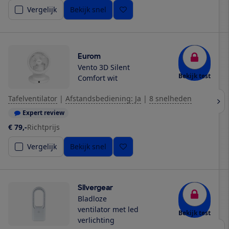
Vergelijk
Bekijk snel
Eurom
Vento 3D Silent
Bekijk test
Comfort wit
Tafelventilator
|
Afstandsbediening: Ja
|
8 snelheden
Expert review
€ 79,-
Richtprijs
Vergelijk
Bekijk snel
Silvergear
Bladloze
ventilator met led
Bekijk test
verlichting