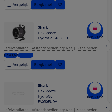
Vergelijk
Bekijk snel
Shark
FlexBreeze
Bekijk test
HydroGo FA050EU
Tafelventilator
|
Afstandsbediening: Nee
|
5 snelheden
€ 143,62
2 winkels
Vergelijk
Bekijk snel
Shark
FlexBreeze
HydroGo
Bekijk test
FA050EUDV
Tafelventilator
|
Afstandsbediening: Nee
|
5 snelheden