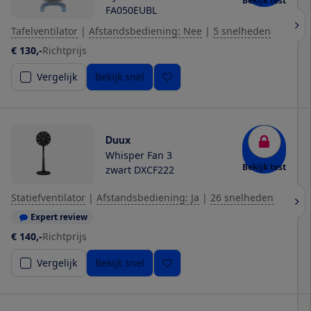
Bekijk test
FA050EUBL
Tafelventilator
|
Afstandsbediening: Nee
|
5 snelheden
€ 130,-
Richtprijs
Vergelijk
Bekijk snel
Duux
Whisper Fan 3
Bekijk test
zwart DXCF222
Statiefventilator
|
Afstandsbediening: Ja
|
26 snelheden
Expert review
€ 140,-
Richtprijs
Vergelijk
Bekijk snel