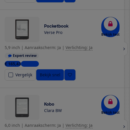
Pocketbook
Verse Pro
Bekijk test
5,9 inch
|
Aanraakscherm: Ja
|
Verlichting: Ja
Expert review
€ 165,43
3 winkels
Vergelijk
Bekijk snel
Kobo
Clara BW
Bekijk test
6,0 inch
|
Aanraakscherm: Ja
|
Verlichting: Ja