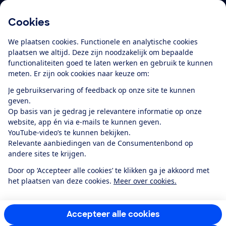
Cookies
Download de app
We plaatsen cookies. Functionele en analytische cookies
plaatsen we altijd. Deze zijn noodzakelijk om bepaalde
functionaliteiten goed te laten werken en gebruik te kunnen
meten. Er zijn ook cookies naar keuze om:
Alles over de
Consumentenbond-
Je gebruikservaring of feedback op onze site te kunnen
app
geven.
Op basis van je gedrag je relevantere informatie op onze
website, app én via e-mails te kunnen geven.
Algemene Voorwaarden
Privacyverklaring
YouTube-video’s te kunnen bekijken.
Cookiebeleid
Privacyvoorkeuren
Wijzigen & opzeggen
Relevante aanbiedingen van de Consumentenbond op
Toegankelijkheid
andere sites te krijgen.
RSS-feed nieuws
Facebook
Twitter
Instagram
Youtube
LinkedIn
Door op ‘Accepteer alle cookies’ te klikken ga je akkoord met
het plaatsen van deze cookies.
Meer over cookies.
12.901
consumenten
beoordelen de Consumentenbond
met gemiddeld
een
8,4
Accepteer alle cookies