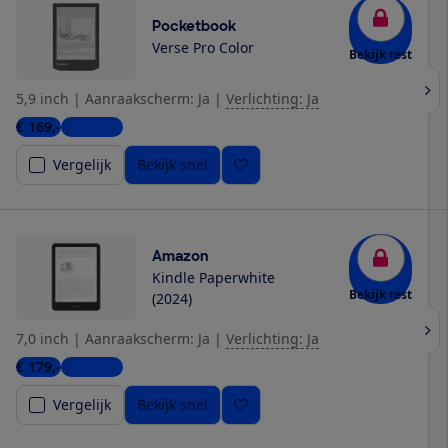
Pocketbook
Verse Pro Color
Bekijk test
5,9 inch
|
Aanraakscherm: Ja
|
Verlichting: Ja
€ 169,-
5 winkels
Vergelijk
Bekijk snel
Amazon
Kindle Paperwhite
Bekijk test
(2024)
7,0 inch
|
Aanraakscherm: Ja
|
Verlichting: Ja
€ 179,-
2 winkels
Vergelijk
Bekijk snel