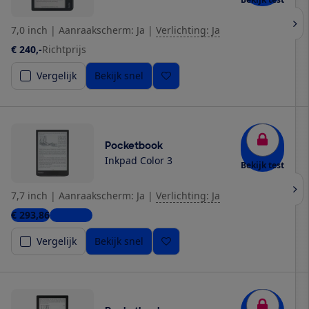
7,0 inch
|
Aanraakscherm: Ja
|
Verlichting: Ja
€ 240,-
Richtprijs
Vergelijk
Bekijk snel
Pocketbook
Inkpad Color 3
Bekijk test
7,7 inch
|
Aanraakscherm: Ja
|
Verlichting: Ja
€ 293,86
3 winkels
Vergelijk
Bekijk snel