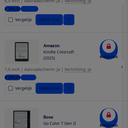
6,9 inch
|
Aanraakscherm: Ja
|
Verlichting: Ja
€ 209,52
4 winkels
Vergelijk
Bekijk snel
Amazon
Kindle Colorsoft
Bekijk test
(2025)
7,0 inch
|
Aanraakscherm: Ja
|
Verlichting: Ja
€ 269,99
1 winkel
Vergelijk
Bekijk snel
Boox
Go Color 7 Gen II
Bekijk test