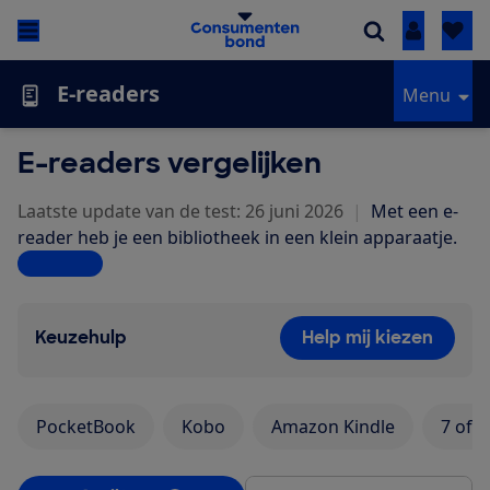
Inloggen
E-readers
Menu
E-readers vergelijken
Laatste update van de test: 26 juni 2026
|
Met een e-
reader heb je een bibliotheek in een klein apparaatje.
Lees meer
Keuzehulp
Help mij kiezen
PocketBook
Kobo
Amazon Kindle
7 of 8