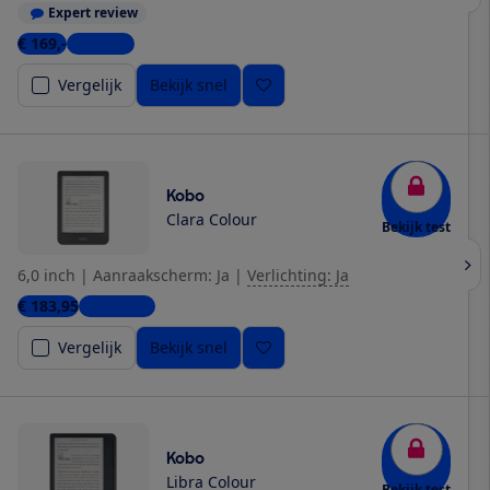
Expert review
€ 169,-
9 winkels
Vergelijk
Bekijk snel
Kobo
Clara Colour
Bekijk test
6,0 inch
|
Aanraakscherm: Ja
|
Verlichting: Ja
€ 183,95
10 winkels
Vergelijk
Bekijk snel
Kobo
Libra Colour
Bekijk test