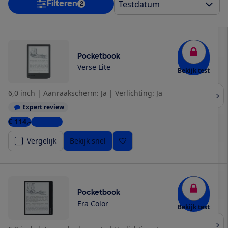
Filteren
2
Pocketbook
Verse Lite
Bekijk test
6,0 inch
|
Aanraakscherm: Ja
|
Verlichting: Ja
Expert review
€ 114,-
4 winkels
Vergelijk
Bekijk snel
Pocketbook
Era Color
Bekijk test