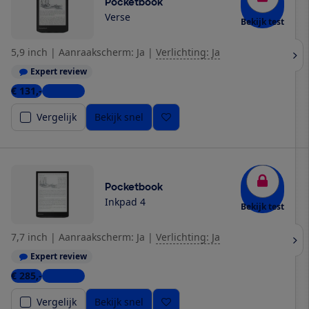
Pocketbook
Verse
Bekijk test
5,9 inch
|
Aanraakscherm: Ja
|
Verlichting: Ja
Expert review
€ 131,-
4 winkels
Vergelijk
Bekijk snel
Pocketbook
Inkpad 4
Bekijk test
7,7 inch
|
Aanraakscherm: Ja
|
Verlichting: Ja
Expert review
€ 285,-
6 winkels
Vergelijk
Bekijk snel