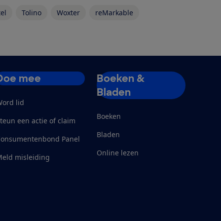
el
Tolino
Woxter
reMarkable
Doe mee
Boeken &
Bladen
ord lid
Boeken
teun een actie of claim
Bladen
Consumentenbond Panel
Online lezen
eld misleiding