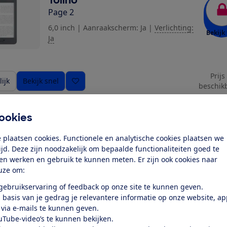
Page 2
6,0 inch
|
Aanraakscherm: Ja
|
Verlichting:
Bekijk 
Ja
ziging toe
Prijs
ijk
Bekijk snel
beschik
ookies
Tolino
Vision 5
 plaatsen cookies. Functionele en analytische cookies plaatsen we
tijd. Deze zijn noodzakelijk om bepaalde functionaliteiten goed te
7,0 inch
|
Aanraakscherm: Ja
|
Verlichting:
Bekijk 
ten werken en gebruik te kunnen meten. Er zijn ook cookies naar
Ja
uze om:
Expert review
 gebruikservaring of feedback op onze site te kunnen geven.
 basis van je gedrag je relevantere informatie op onze website, a
Prijs
ijk
Bekijk snel
 via e-mails te kunnen geven.
beschik
uTube-video’s te kunnen bekijken.