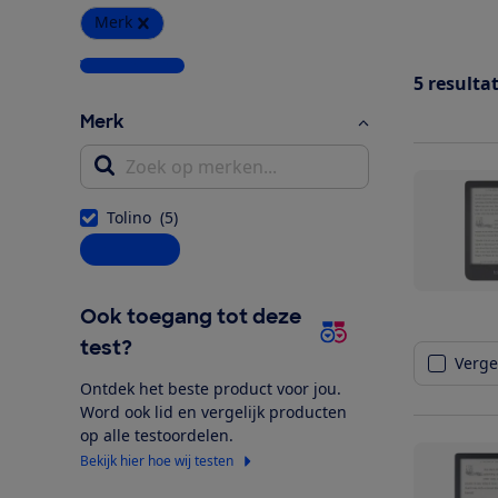
Merk
Wis alle filters
5
resulta
Merk
Zoek op merken...
Tolino
(
5
)
Alle opties
Ook toegang tot deze
test?
Vergel
Ontdek het beste product voor jou.
Word ook lid en vergelijk producten
op alle testoordelen.
Bekijk hier hoe wij testen