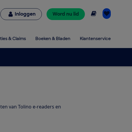
Online lezen
Inloggen
Word nu lid
ties & Claims
Boeken & Bladen
Klantenservice
aten van Tolino e-readers en