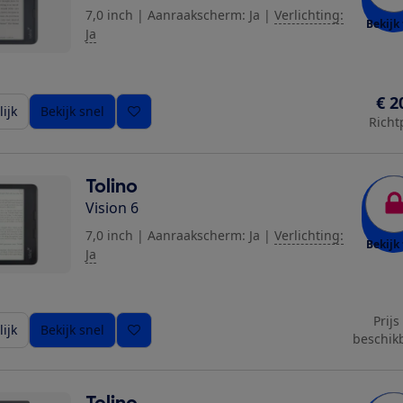
7,0 inch
|
Aanraakscherm: Ja
|
Verlichting:
Bekijk 
Ja
€ 2
ijk
Bekijk snel
Richt
Tolino
Vision 6
7,0 inch
|
Aanraakscherm: Ja
|
Verlichting:
Bekijk 
Ja
Prijs
ijk
Bekijk snel
beschik
Tolino