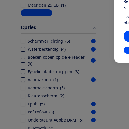
Re
Meer dan 25 GB
(
1
)
kr
Meer informatie
Do
pl
Opties
Schermverlichting
(
5
)
Waterbestendig
(
4
)
In
Boeken kopen op de e-reader
(
5
)
Fysieke bladerknoppen
(
3
)
Aanraakpen
(
1
)
Aanraakscherm
(
5
)
Kleurenscherm
(
2
)
Epub
(
5
)
Pdf reflow
(
3
)
Ondersteunt Adobe DRM
(
5
)
Bluetooth
(
2
)