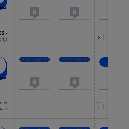
test
05,-
prijs
Gebruiksgemak
Schermkwaliteit
Boeken
toevoegen
test
 niet
baar
Gebruiksgemak
Schermkwaliteit
Boeken