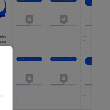
toevoegen
test
 niet
baar
Gebruiksgemak
Schermkwaliteit
Boeken
toevoegen
test
pp
 niet
baar