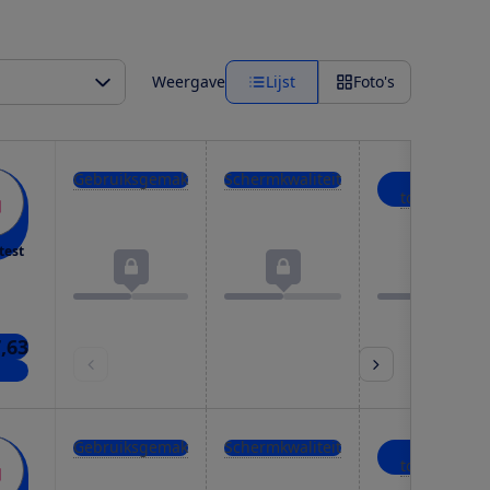
Weergave
Lijst
Foto's
Gebruiksgemak
Schermkwaliteit
Boeken
toevoegen
test
,63
nkel
Gebruiksgemak
Schermkwaliteit
Boeken
toevoegen