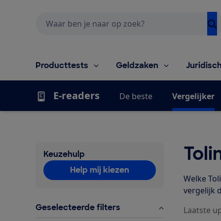
Zoeken
Producttests
Geldzaken
Juridisc
E-readers
De beste
Vergelijker
Toli
Keuzehulp
Help mij kiezen
Welke Toli
vergelijk 
Geselecteerde filters
Laatste up