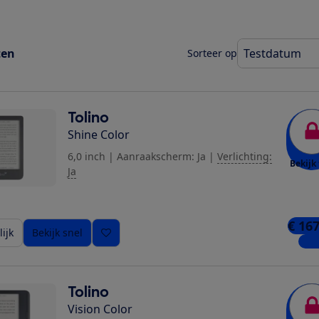
ten
Sorteer op
Tolino
Shine Color
6,0 inch
|
Aanraakscherm: Ja
|
Verlichting:
Bekijk 
Ja
€ 167
ijk
Bekijk snel
1 wi
Tolino
Vision Color