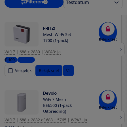
Filteren
2
FRITZ!
Mesh Wi-Fi Set
Bekijk test
1700 (1-pack)
Wifi 7
|
688 + 2880
|
WPA3: Ja
€ 109,-
8 winkels
Vergelijk
Bekijk snel
Devolo
WiFi 7 Mesh
BE6500 (1-pack
Bekijk test
Uitbreiding)
Wifi 7
|
688 + 2882 of 688 + 5765
|
WPA3: Ja