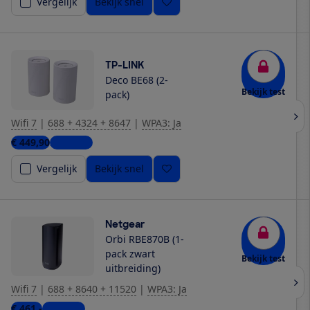
Vergelijk
Bekijk snel
TP-LINK
Deco BE68 (2-
Bekijk test
pack)
Wifi 7
|
688 + 4324 + 8647
|
WPA3: Ja
€ 449,90
2 winkels
Vergelijk
Bekijk snel
Netgear
Orbi RBE870B (1-
pack zwart
Bekijk test
uitbreiding)
Wifi 7
|
688 + 8640 + 11520
|
WPA3: Ja
€ 461,-
4 winkels