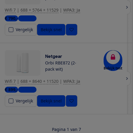
Wifi 7
|
688 + 5764 + 11529
|
WPA3: Ja
€ 790,-
7 winkels
Vergelijk
Bekijk snel
Netgear
Orbi RBE872 (2-
Bekijk test
pack wit)
Wifi 7
|
688 + 8640 + 11520
|
WPA3: Ja
€ 899,-
2 winkels
Vergelijk
Bekijk snel
Pagina 1 van 7