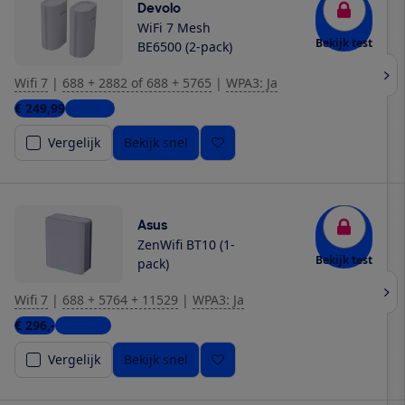
Devolo
WiFi 7 Mesh
Bekijk test
BE6500 (2-pack)
Wifi 7
|
688 + 2882 of 688 + 5765
|
WPA3: Ja
€ 249,99
1 winkel
Vergelijk
Bekijk snel
Asus
ZenWifi BT10 (1-
Bekijk test
pack)
Wifi 7
|
688 + 5764 + 11529
|
WPA3: Ja
€ 296,-
6 winkels
Vergelijk
Bekijk snel