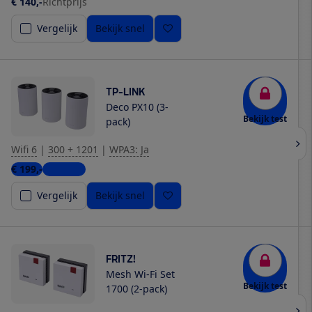
€ 140,-
Richtprijs
Vergelijk
Bekijk snel
TP-LINK
Deco PX10 (3-
Bekijk test
pack)
Wifi 6
|
300 + 1201
|
WPA3: Ja
€ 199,-
4 winkels
Vergelijk
Bekijk snel
FRITZ!
Mesh Wi-Fi Set
Bekijk test
1700 (2-pack)