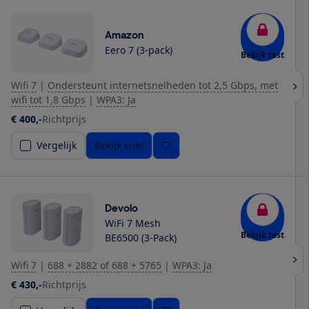
Amazon
Eero 7 (3-pack)
Bekijk test
Wifi 7
|
Ondersteunt internetsnelheden tot 2,5 Gbps, met
wifi tot 1,8 Gbps
|
WPA3: Ja
€ 400,-
Richtprijs
Vergelijk
Bekijk snel
Devolo
WiFi 7 Mesh
Bekijk test
BE6500 (3-Pack)
Wifi 7
|
688 + 2882 of 688 + 5765
|
WPA3: Ja
€ 430,-
Richtprijs