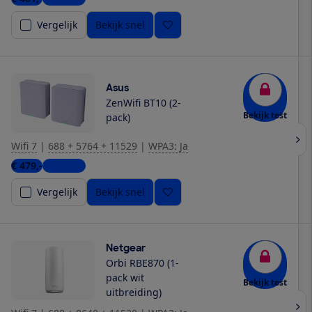
Vergelijk
Bekijk snel
Asus
ZenWifi BT10 (2-
Bekijk test
pack)
Wifi 7
|
688 + 5764 + 11529
|
WPA3: Ja
€ 479,-
7 winkels
Vergelijk
Bekijk snel
Netgear
Orbi RBE870 (1-
pack wit
Bekijk test
uitbreiding)