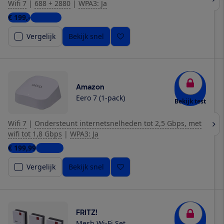
Wifi 7
|
688 + 2880
|
WPA3: Ja
€ 199,-
6 winkels
Vergelijk
Bekijk snel
Amazon
Eero 7 (1-pack)
Bekijk test
Wifi 7
|
Ondersteunt internetsnelheden tot 2,5 Gbps, met
wifi tot 1,8 Gbps
|
WPA3: Ja
€ 199,99
1 winkel
Vergelijk
Bekijk snel
FRITZ!
Mesh Wi-Fi Set