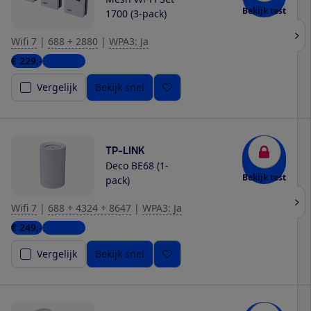
Bekijk test
1700 (3-pack)
Wifi 7
|
688 + 2880
|
WPA3: Ja
€ 229,-
5 winkels
Vergelijk
Bekijk snel
TP-LINK
Deco BE68 (1-
Bekijk test
pack)
Wifi 7
|
688 + 4324 + 8647
|
WPA3: Ja
€ 249,-
2 winkels
Vergelijk
Bekijk snel