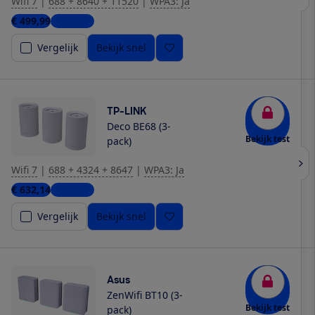
Wifi 7
|
688 + 8640 + 11520
|
WPA3: Ja
€ 499,99
3 winkels
Vergelijk
Bekijk snel
TP-LINK
Deco BE68 (3-
Bekijk test
pack)
Wifi 7
|
688 + 4324 + 8647
|
WPA3: Ja
€ 632,14
2 winkels
Vergelijk
Bekijk snel
Asus
ZenWifi BT10 (3-
Bekijk test
pack)