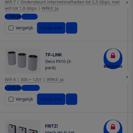
Wifi 7
|
Ondersteunt internetsnelheden tot 2,5 Gbps, met
wifi tot 1,8 Gbps
|
WPA3: Ja
€ 199,99
1 winkel
Vergelijk
Bekijk snel
TP-LINK
Deco PX10 (3-
Bekijk test
pack)
Wifi 6
|
300 + 1201
|
WPA3: Ja
€ 210,90
4 winkels
Vergelijk
Bekijk snel
FRITZ!
Mesh Wi-Fi Set