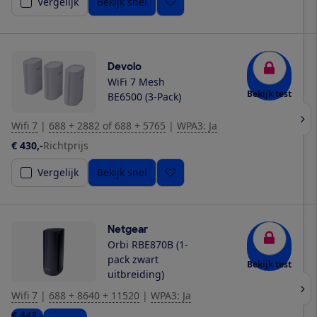
Vergelijk
Bekijk snel
Devolo
WiFi 7 Mesh
Bekijk test
BE6500 (3-Pack)
Wifi 7
|
688 + 2882 of 688 + 5765
|
WPA3: Ja
€ 430,-
Richtprijs
Vergelijk
Bekijk snel
Netgear
Orbi RBE870B (1-
pack zwart
Bekijk test
uitbreiding)
Wifi 7
|
688 + 8640 + 11520
|
WPA3: Ja
€ 443,-
4 winkels