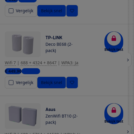
Vergelijk
Bekijk snel
TP-LINK
Deco BE68 (2-
Bekijk test
pack)
Wifi 7
|
688 + 4324 + 8647
|
WPA3: Ja
€ 449,90
2 winkels
Vergelijk
Bekijk snel
Asus
ZenWifi BT10 (2-
Bekijk test
pack)