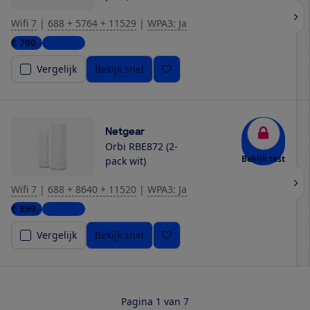
Wifi 7
|
688 + 5764 + 11529
|
WPA3: Ja
€ 790,-
7 winkels
Vergelijk
Bekijk snel
Netgear
Orbi RBE872 (2-
Bekijk test
pack wit)
Wifi 7
|
688 + 8640 + 11520
|
WPA3: Ja
€ 899,-
2 winkels
Vergelijk
Bekijk snel
Pagina 1 van 7