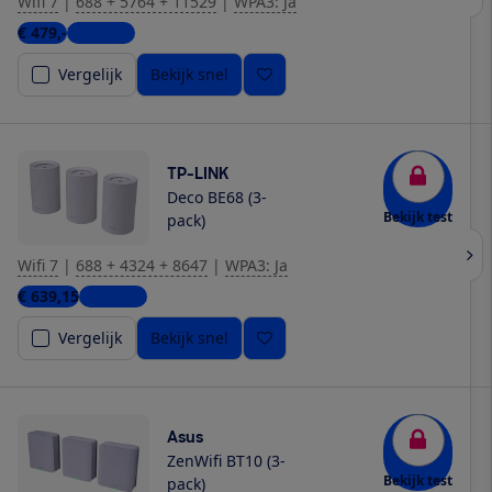
Wifi 7
|
688 + 5764 + 11529
|
WPA3: Ja
€ 479,-
7 winkels
Vergelijk
Bekijk snel
TP-LINK
Deco BE68 (3-
Bekijk test
pack)
Wifi 7
|
688 + 4324 + 8647
|
WPA3: Ja
€ 639,15
3 winkels
Vergelijk
Bekijk snel
Asus
ZenWifi BT10 (3-
Bekijk test
pack)