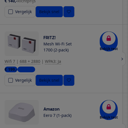
€ 140,-
Richtprijs
Vergelijk
Bekijk snel
FRITZ!
Mesh Wi-Fi Set
Bekijk test
1700 (2-pack)
Wifi 7
|
688 + 2880
|
WPA3: Ja
€ 199,-
6 winkels
Vergelijk
Bekijk snel
Amazon
Eero 7 (1-pack)
Bekijk test