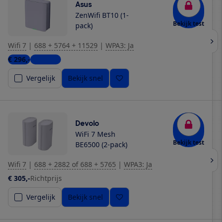
Asus
ZenWifi BT10 (1-
Bekijk test
pack)
Wifi 7
|
688 + 5764 + 11529
|
WPA3: Ja
€ 296,-
6 winkels
Vergelijk
Bekijk snel
Devolo
WiFi 7 Mesh
Bekijk test
BE6500 (2-pack)
Wifi 7
|
688 + 2882 of 688 + 5765
|
WPA3: Ja
€ 305,-
Richtprijs
Vergelijk
Bekijk snel