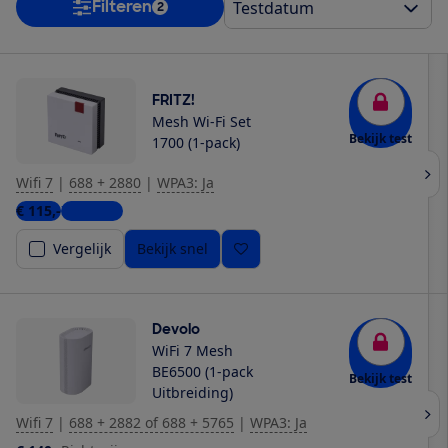
Filteren
2
FRITZ!
Mesh Wi-Fi Set
Bekijk test
1700 (1-pack)
Wifi 7
|
688 + 2880
|
WPA3: Ja
€ 115,-
7 winkels
Vergelijk
Bekijk snel
Devolo
WiFi 7 Mesh
BE6500 (1-pack
Bekijk test
Uitbreiding)
Wifi 7
|
688 + 2882 of 688 + 5765
|
WPA3: Ja