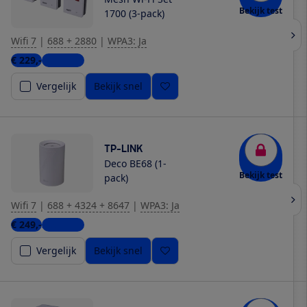
Bekijk test
1700 (3-pack)
Wifi 7
|
688 + 2880
|
WPA3: Ja
€ 229,-
4 winkels
Vergelijk
Bekijk snel
TP-LINK
Deco BE68 (1-
Bekijk test
pack)
Wifi 7
|
688 + 4324 + 8647
|
WPA3: Ja
€ 249,-
2 winkels
Vergelijk
Bekijk snel