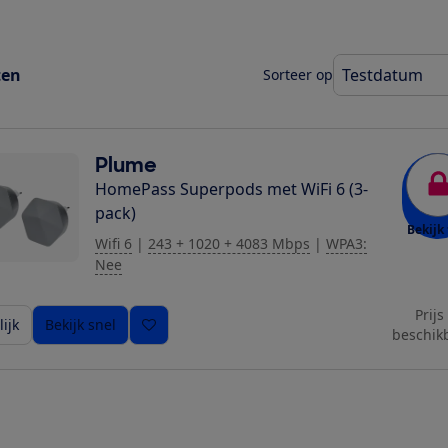
ten
Sorteer op
Plume
HomePass Superpods met WiFi 6 (3-
pack)
Bekijk 
Wifi 6
|
243 + 1020 + 4083 Mbps
|
WPA3:
Nee
Prijs
ijk
Bekijk snel
beschik