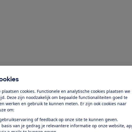
ookies
 plaatsen cookies. Functionele en analytische cookies plaatsen we
tijd. Deze zijn noodzakelijk om bepaalde functionaliteiten goed te
ziging toe
ten werken en gebruik te kunnen meten. Er zijn ook cookies naar
uze om:
 gebruikservaring of feedback op onze site te kunnen geven.
 basis van je gedrag je relevantere informatie op onze website, a
 via e-mails te kunnen geven.