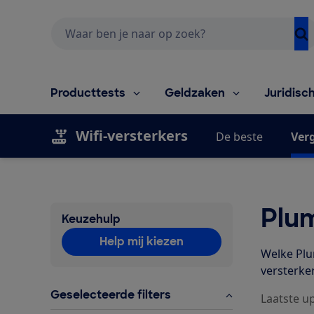
Zoeken
Producttests
Geldzaken
Juridisc
Wifi-versterkers
De beste
Verg
Plum
Keuzehulp
Help mij kiezen
Welke Plum
versterker
Geselecteerde filters
Laatste up