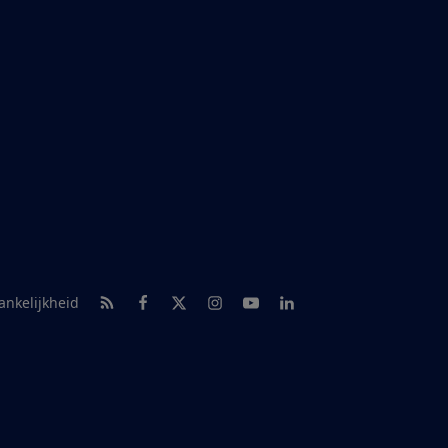
RSS-feed nieuws
Facebook
Twitter
Instagram
Youtube
LinkedIn
ankelijkheid