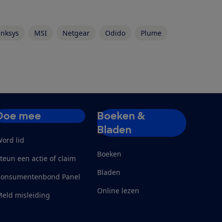
inksys
MSI
Netgear
Odido
Plume
Doe mee
Boeken &
Bladen
ord lid
Boeken
teun een actie of claim
Bladen
Consumentenbond Panel
Online lezen
eld misleiding