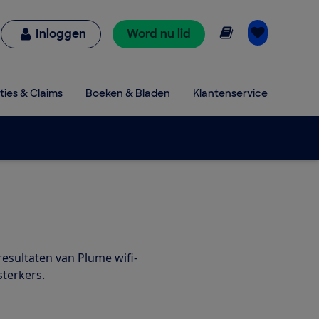
Online lezen
Inloggen
Word nu lid
ties & Claims
Boeken & Bladen
Klantenservice
resultaten van Plume wifi-
sterkers.