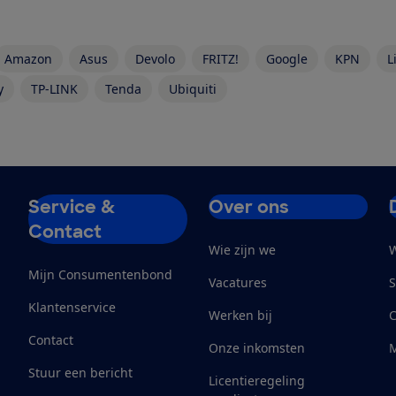
Amazon
Asus
Devolo
FRITZ!
Google
KPN
L
y
TP-LINK
Tenda
Ubiquiti
Service &
Over ons
Contact
Wie zijn we
W
Mijn Consumentenbond
Vacatures
S
Klantenservice
Werken bij
Contact
Onze inkomsten
M
Stuur een bericht
Licentieregeling