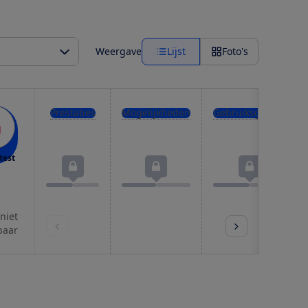
Weergave
Lijst
Foto's
Prestaties
Mogelijkheden
Gebruiksgemak
test
 niet
baar