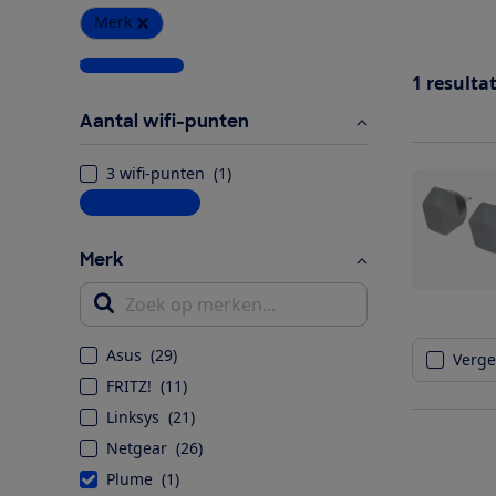
Merk
Wis alle filters
1
resulta
Aantal wifi-punten
3 wifi-punten
(
1
)
Meer informatie
Merk
Zoek op merken...
Asus
(
29
)
Vergel
FRITZ!
(
11
)
Linksys
(
21
)
Netgear
(
26
)
Plume
(
1
)