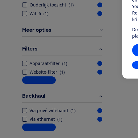
Ouderlijk toezicht
(
1
)
Yo
Re
Wifi 6
(
1
)
kr
Do
Meer opties
pl
Filters
Apparaat-filter
(
1
)
In
Website-filter
(
1
)
Meer informatie
Backhaul
Via privé wifi-band
(
1
)
Via ethernet
(
1
)
Meer informatie