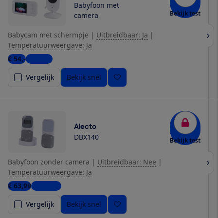
Babyfoon met
Bekijk test
camera
Babycam met schermpje
|
Uitbreidbaar: Ja
|
Temperatuurweergave: Ja
€ 54,-
1 winkel
Vergelijk
Bekijk snel
Alecto
DBX140
Bekijk test
Babyfoon zonder camera
|
Uitbreidbaar: Nee
|
Temperatuurweergave: Ja
€ 63,99
2 winkels
Vergelijk
Bekijk snel