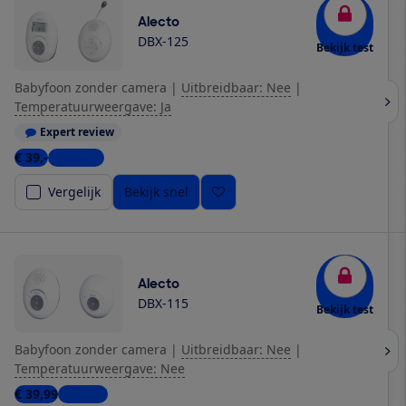
Alecto
DBX-125
Bekijk test
Babyfoon zonder camera
|
Uitbreidbaar: Nee
|
Temperatuurweergave: Ja
Expert review
€ 39,-
5 winkels
Vergelijk
Bekijk snel
Alecto
DBX-115
Bekijk test
Babyfoon zonder camera
|
Uitbreidbaar: Nee
|
Temperatuurweergave: Nee
€ 39,99
1 winkel