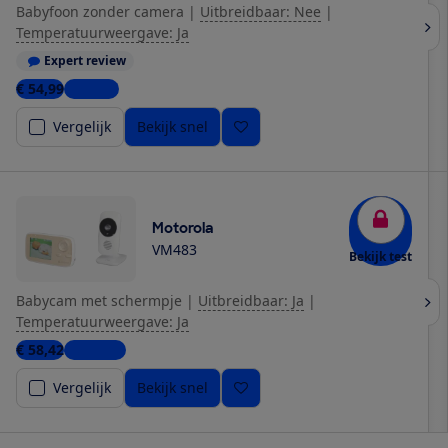
Babyfoon zonder camera
|
Uitbreidbaar: Nee
|
Temperatuurweergave: Ja
Expert review
€ 54,99
1 winkel
Vergelijk
Bekijk snel
Motorola
VM483
Bekijk test
Babycam met schermpje
|
Uitbreidbaar: Ja
|
Temperatuurweergave: Ja
€ 58,42
4 winkels
Vergelijk
Bekijk snel