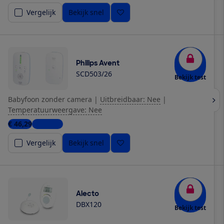
Vergelijk
Bekijk snel
Philips Avent
SCD503/26
Bekijk test
Babyfoon zonder camera
|
Uitbreidbaar: Nee
|
Temperatuurweergave: Nee
€ 46,29
5 winkels
Vergelijk
Bekijk snel
Alecto
DBX120
Bekijk test