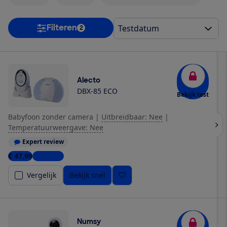
Filteren
2
Alecto
DBX-85 ECO
Bekijk test
Babyfoon zonder camera
|
Uitbreidbaar: Nee
|
Temperatuurweergave: Nee
Expert review
€ 47,99
3 winkels
Vergelijk
Bekijk snel
Numsy