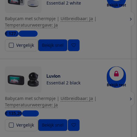
Essential 2 white
Bekijk test
Babycam met schermpje
|
Uitbreidbaar: Ja
|
Temperatuurweergave: Ja
€ 127,-
2 winkels
Vergelijk
Bekijk snel
Luvion
Essential 2 black
Bekijk test
Babycam met schermpje
|
Uitbreidbaar: Ja
|
Temperatuurweergave: Ja
€ 135,20
1 winkel
Vergelijk
Bekijk snel