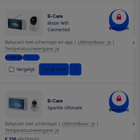
B-Care
Moon Wifi
Bekijk test
Connected
Babycam met schermpje en app
|
Uitbreidbaar: Ja
|
Temperatuurweergave: Ja
€ 149,95
1 winkel
Vergelijk
Bekijk snel
B-Care
Sparkle Ultimate
Bekijk test
Babycam met schermpje
|
Uitbreidbaar: Ja
|
Temperatuurweergave: Ja
€ 150,-
Richtprijs