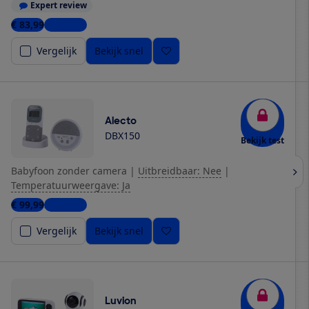
Expert review
€ 83,99
5 winkels
Vergelijk
Bekijk snel
Alecto
DBX150
Bekijk test
Babyfoon zonder camera
|
Uitbreidbaar: Nee
|
Temperatuurweergave: Ja
€ 99,99
2 winkels
Vergelijk
Bekijk snel
Luvion