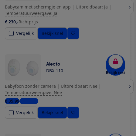
Babycam met schermpje en app
|
Uitbreidbaar: Ja
|
Temperatuurweergave: Ja
€ 230,-
Richtprijs
Vergelijk
Bekijk snel
Alecto
DBX-110
Bekijk test
Babyfoon zonder camera
|
Uitbreidbaar: Nee
|
Temperatuurweergave: Nee
€ 35,99
4 winkels
Vergelijk
Bekijk snel