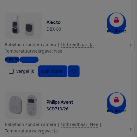
Alecto
DBX-80
Bekijk test
Babyfoon zonder camera
|
Uitbreidbaar: Ja
|
Temperatuurweergave: Nee
€ 67,99
5 winkels
Vergelijk
Bekijk snel
Philips Avent
SCD713/26
Bekijk test
Babyfoon zonder camera
|
Uitbreidbaar: Nee
|
Temperatuurweergave: Ja