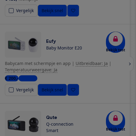
Vergelijk
Bekijk snel
Eufy
Baby Monitor E20
Bekijk test
Babycam met schermpje en app
|
Uitbreidbaar: Ja
|
Temperatuurweergave: Ja
€ 200,-
2 winkels
Vergelijk
Bekijk snel
Qute
Q-connection
Bekijk test
Smart