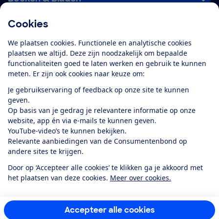
Cookies
Download de app
We plaatsen cookies. Functionele en analytische cookies
plaatsen we altijd. Deze zijn noodzakelijk om bepaalde
functionaliteiten goed te laten werken en gebruik te kunnen
meten. Er zijn ook cookies naar keuze om:
Alles over de
Consumentenbond-
Je gebruikservaring of feedback op onze site te kunnen
app
geven.
Op basis van je gedrag je relevantere informatie op onze
website, app én via e-mails te kunnen geven.
Algemene Voorwaarden
Privacyverklaring
YouTube-video’s te kunnen bekijken.
Cookiebeleid
Privacyvoorkeuren
Wijzigen & opzeggen
Relevante aanbiedingen van de Consumentenbond op
Toegankelijkheid
andere sites te krijgen.
RSS-feed nieuws
Facebook
Twitter
Instagram
Youtube
LinkedIn
Door op ‘Accepteer alle cookies’ te klikken ga je akkoord met
het plaatsen van deze cookies.
Meer over cookies.
12.901
consumenten
beoordelen de Consumentenbond
met gemiddeld
een
8,4
Accepteer alle cookies