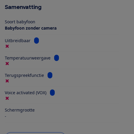
Samenvatting
Soort babyfoon
Babyfoon zonder camera
Bekijk informatie voor Uitbreidbaar
Uitbreidbaar
Bekijk informatie voor Temperatuurwee
Temperatuurweergave
Bekijk informatie voor Terugspreekfunctie
Terugspreekfunctie
Bekijk informatie voor Voice activated (VO
Voice activated (VOX)
Schermgrootte
-