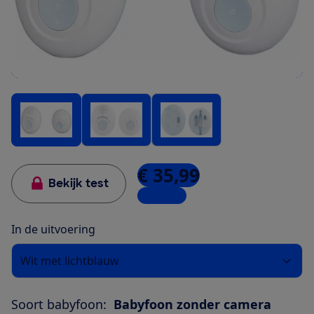
€ 35,99
Bekijk test
4 winkels
In de uitvoering
Wit met lichtblauw
Soort babyfoon:
Babyfoon zonder camera