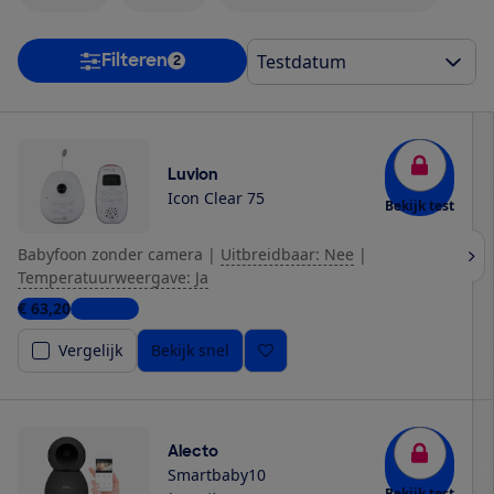
Filteren
2
Luvion
Icon Clear 75
Bekijk test
Babyfoon zonder camera
|
Uitbreidbaar: Nee
|
Temperatuurweergave: Ja
€ 63,20
3 winkels
Vergelijk
Bekijk snel
Alecto
Smartbaby10
Bekijk test