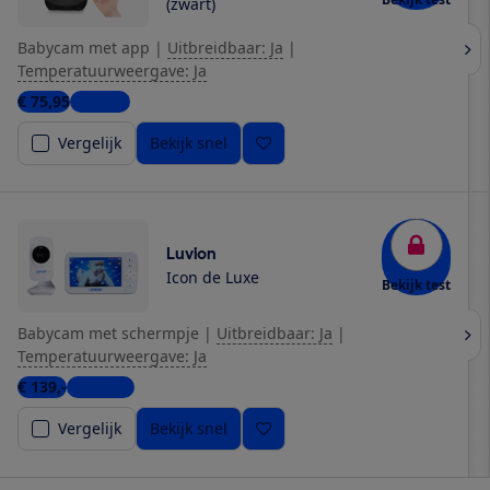
(zwart)
Babycam met app
|
Uitbreidbaar: Ja
|
Temperatuurweergave: Ja
€ 75,95
1 winkel
Vergelijk
Bekijk snel
Luvion
Icon de Luxe
Bekijk test
Babycam met schermpje
|
Uitbreidbaar: Ja
|
Temperatuurweergave: Ja
€ 139,-
2 winkels
Vergelijk
Bekijk snel