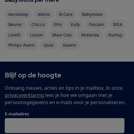
Babyfoons per merk
Aerosleep
Alecto
B-Care
Babymoov
Beurer
Chicco
Elro
Eufy
Foscam
IKEA
Lorelli
Luvion
Maxi-Cosi
Motorola
Numsy
Philips Avent
Qute
Xiaomi
Blijf op de hoogte
Ontvang nieuws, acties en tips in je mailbox. In onze
privacyverklaring
lees je hoe we omgaan met je
persoonsgegevens en e-mails voor je personaliseren.
E-mailadres