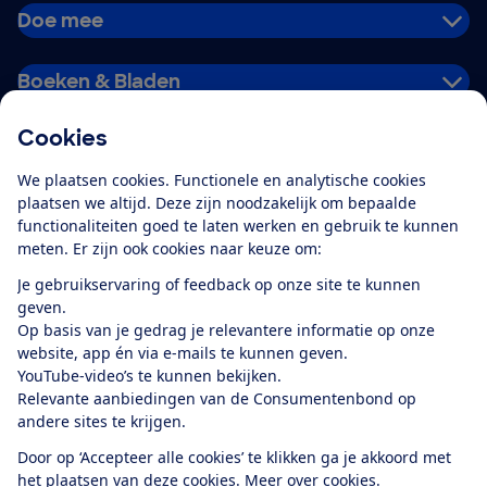
Doe mee
Boeken & Bladen
Cookies
Download de app
We plaatsen cookies. Functionele en analytische cookies
plaatsen we altijd. Deze zijn noodzakelijk om bepaalde
functionaliteiten goed te laten werken en gebruik te kunnen
meten. Er zijn ook cookies naar keuze om:
Alles over de
Consumentenbond-
Je gebruikservaring of feedback op onze site te kunnen
app
geven.
Op basis van je gedrag je relevantere informatie op onze
website, app én via e-mails te kunnen geven.
Algemene Voorwaarden
Privacyverklaring
YouTube-video’s te kunnen bekijken.
Cookiebeleid
Privacyvoorkeuren
Wijzigen & opzeggen
Relevante aanbiedingen van de Consumentenbond op
Toegankelijkheid
andere sites te krijgen.
RSS-feed nieuws
Facebook
Twitter
Instagram
Youtube
LinkedIn
Door op ‘Accepteer alle cookies’ te klikken ga je akkoord met
het plaatsen van deze cookies.
Meer over cookies.