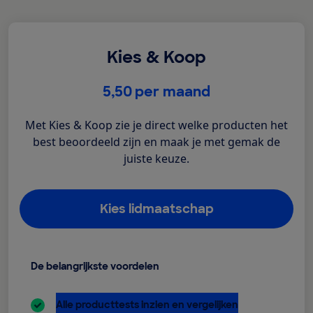
Kies & Koop
€
5,50
per maand
Met Kies & Koop zie je direct welke producten het
best beoordeeld zijn en maak je met gemak de
juiste keuze.
Kies lidmaatschap
De belangrijkste voordelen
inbegrepen:
Alle producttests inzien en vergelijken