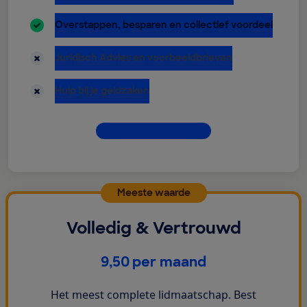
inbegrepen:
Overstappen, besparen en collectief voordeel
niet inbegrepen:
Juridisch Advies en voorbeeldbrieven
niet inbegrepen:
Hulp bij je geldzaken
Dit krijg je allemaal
Meeste waarde
Volledig & Vertrouwd
€
9,50
per maand
Het meest complete lidmaatschap. Best