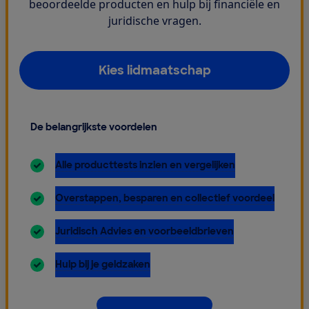
beoordeelde producten en hulp bij financiële en
juridische vragen.
Kies lidmaatschap
De belangrijkste voordelen
inbegrepen:
Alle producttests inzien en vergelijken
inbegrepen:
Overstappen, besparen en collectief voordeel
inbegrepen:
Juridisch Advies en voorbeeldbrieven
inbegrepen:
Hulp bij je geldzaken
Dit krijg je allemaal