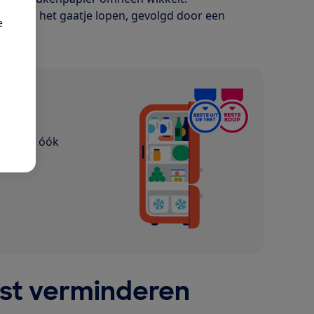
hloor in het gaatje lopen, gevolgd door een
e
p
ijn. En óók
ast verminderen