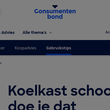
Homepage van de Consumentenbond
h Advies
Alle thema's
Ac
ker
Koopadvies
Gebruikstips
ps
Koelkast scho
doe je dat