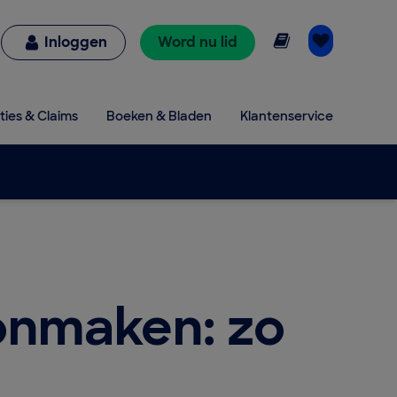
Online lezen
Inloggen
Word nu lid
ties & Claims
Boeken & Bladen
Klantenservice
onmaken: zo