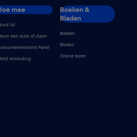
Doe mee
Boeken &
Bladen
ord lid
Boeken
teun een actie of claim
Bladen
Consumentenbond Panel
Online lezen
eld misleiding