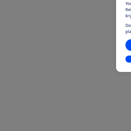
Yo
Re
kr
Do
pl
In