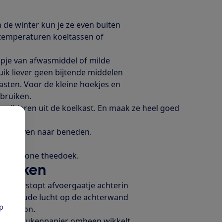
In de winter kun je ze even buiten
entemperaturen koeltassen of
pje van afwasmiddel of milde
ruik liever geen bijtende middelen
asten. Voor de kleine hoekjes en
ebruiken.
verwijderen uit de koelkast. En maak ze heel goed
 van boven naar beneden.
tsen.
een schone theedoek.
onmaken
een verstopt afvoergaatje achterin
door koude lucht op de achterwand
pp
d schoon.
stukje keukenpapier omheen wikkelt.