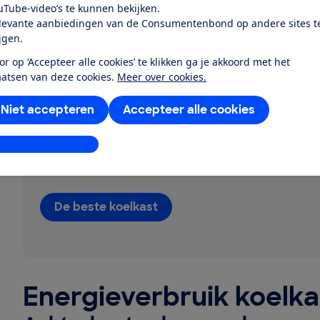
uTube-video’s te kunnen bekijken.
Laat eventueel een paar keer per jaar een druppeltje c
levante aanbiedingen van de Consumentenbond op andere sites t
eetlepel water.
ijgen.
Lees meer gebruikstips voor je koelkast
.
or op ‘Accepteer alle cookies’ te klikken ga je akkoord met het
aatsen van deze cookies.
Meer over cookies.
Voorkom een miskoo
Niet accepteren
Accepteer alle cookies
Met onze test zie je meteen welke koelkasten goed z
stellingen aanpassen
welke je beter niet kunt kopen. Wel zo eerlijk.
De beste koelkast
Energieverbruik koelk