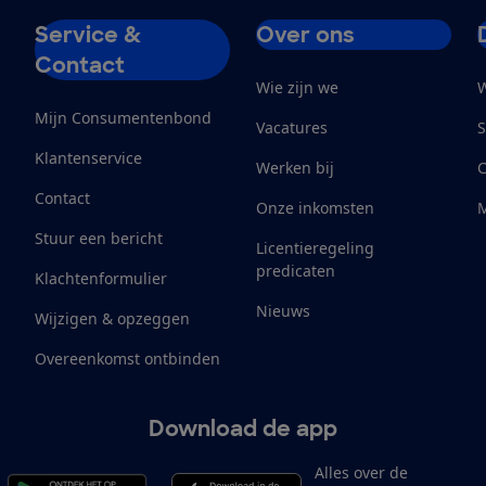
Service &
Over ons
Contact
Wie zijn we
W
Mijn Consumentenbond
Vacatures
S
Klantenservice
Werken bij
Contact
Onze inkomsten
M
Stuur een bericht
Licentieregeling
predicaten
Klachtenformulier
Nieuws
Wijzigen & opzeggen
Overeenkomst ontbinden
Download de app
Alles over de