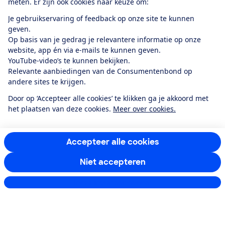
meten. Er zijn ook cookies naar keuze om:
Boeken & Bladen
Je gebruikservaring of feedback op onze site te kunnen
geven.
Op basis van je gedrag je relevantere informatie op onze
website, app én via e-mails te kunnen geven.
Download de app
YouTube-video’s te kunnen bekijken.
Relevante aanbiedingen van de Consumentenbond op
andere sites te krijgen.
Alles over de
Door op ‘Accepteer alle cookies’ te klikken ga je akkoord met
Consumentenbond-
het plaatsen van deze cookies.
Meer over cookies.
app
Algemene Voorwaarden
Privacyverklaring
Accepteer alle cookies
Cookiebeleid
Privacyvoorkeuren
Wijzigen & opzeggen
Niet accepteren
Toegankelijkheid
Instellingen aanpassen
RSS-feed nieuws
Facebook
Twitter
Instagram
Youtube
LinkedIn
12.901
consumenten
beoordelen de Consumentenbond
met gemiddeld
een
8,4