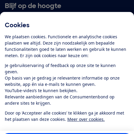
Blijf op de hoogte
Ontvang nieuws, acties en tips in je mailbox. In onze
Cookies
privacyverklaring
lees je hoe we omgaan met je
persoonsgegevens en e-mails voor je personaliseren.
We plaatsen cookies. Functionele en analytische cookies
plaatsen we altijd. Deze zijn noodzakelijk om bepaalde
E-mailadres
functionaliteiten goed te laten werken en gebruik te kunnen
meten. Er zijn ook cookies naar keuze om:
Je gebruikservaring of feedback op onze site te kunnen
geven.
Ik meld me aan
Op basis van je gedrag je relevantere informatie op onze
website, app én via e-mails te kunnen geven.
YouTube-video’s te kunnen bekijken.
Relevante aanbiedingen van de Consumentenbond op
Service & Contact
andere sites te krijgen.
Door op ‘Accepteer alle cookies’ te klikken ga je akkoord met
Over ons
het plaatsen van deze cookies.
Meer over cookies.
Doe mee