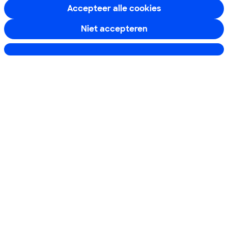
Accepteer alle cookies
Boeken & Bladen
Niet accepteren
Instellingen aanpassen
Download de app
Alles over de
Consumentenbond-
app
Algemene Voorwaarden
Privacyverklaring
Cookiebeleid
Privacyvoorkeuren
Wijzigen & opzeggen
Toegankelijkheid
RSS-feed nieuws
Facebook
Twitter
Instagram
Youtube
LinkedIn
12.901
consumenten
beoordelen de Consumentenbond
met gemiddeld
een
8,4