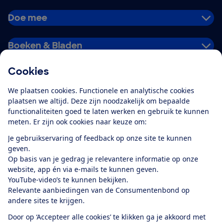
Doe mee
Boeken & Bladen
Cookies
Download de app
We plaatsen cookies. Functionele en analytische cookies
plaatsen we altijd. Deze zijn noodzakelijk om bepaalde
functionaliteiten goed te laten werken en gebruik te kunnen
meten. Er zijn ook cookies naar keuze om:
Alles over de
Consumentenbond-
Je gebruikservaring of feedback op onze site te kunnen
app
geven.
Op basis van je gedrag je relevantere informatie op onze
website, app én via e-mails te kunnen geven.
Algemene Voorwaarden
Privacyverklaring
YouTube-video’s te kunnen bekijken.
Cookiebeleid
Privacyvoorkeuren
Wijzigen & opzeggen
Relevante aanbiedingen van de Consumentenbond op
Toegankelijkheid
andere sites te krijgen.
RSS-feed nieuws
Facebook
Twitter
Instagram
Youtube
LinkedIn
Door op ‘Accepteer alle cookies’ te klikken ga je akkoord met