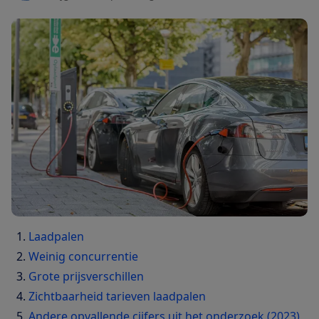
Laadpalen
Weinig concurrentie
Grote prijsverschillen
Zichtbaarheid tarieven laadpalen
Andere opvallende cijfers uit het onderzoek (2023)