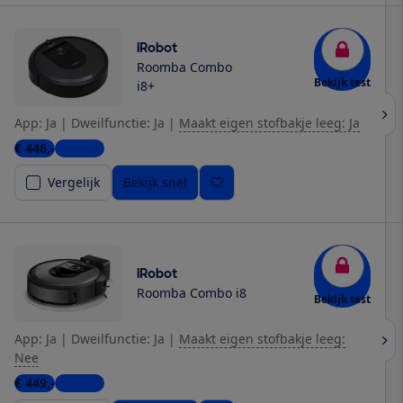
iRobot
Roomba Combo
Bekijk test
i8+
App: Ja
|
Dweilfunctie: Ja
|
Maakt eigen stofbakje leeg: Ja
€ 446,-
1 winkel
Vergelijk
Bekijk snel
iRobot
Roomba Combo i8
Bekijk test
App: Ja
|
Dweilfunctie: Ja
|
Maakt eigen stofbakje leeg:
Nee
€ 449,-
1 winkel