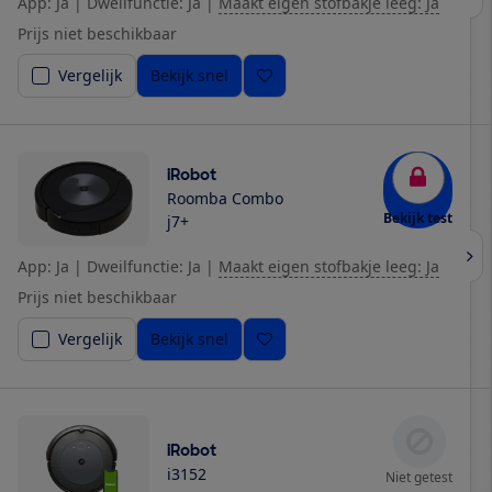
App: Ja
|
Dweilfunctie: Ja
|
Maakt eigen stofbakje leeg: Ja
Prijs niet beschikbaar
Vergelijk
Bekijk snel
iRobot
Roomba Combo
Bekijk test
j7+
App: Ja
|
Dweilfunctie: Ja
|
Maakt eigen stofbakje leeg: Ja
Prijs niet beschikbaar
Vergelijk
Bekijk snel
iRobot
i3152
Niet getest