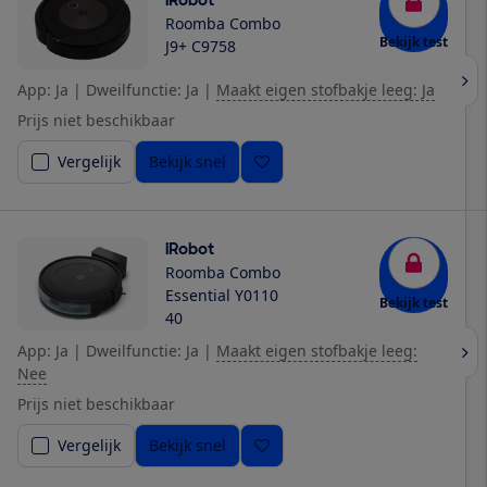
Roomba Combo
Bekijk test
J9+ C9758
App: Ja
|
Dweilfunctie: Ja
|
Maakt eigen stofbakje leeg: Ja
Prijs niet beschikbaar
Vergelijk
Bekijk snel
iRobot
Roomba Combo
Essential Y0110
Bekijk test
40
App: Ja
|
Dweilfunctie: Ja
|
Maakt eigen stofbakje leeg:
Nee
Prijs niet beschikbaar
Vergelijk
Bekijk snel