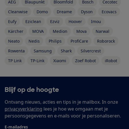
AEG
Blaupunkt
Bloomfold
Bosch
Cecotec
Cleanwise
Domo
Dreame
Dyson
Ecovacs
Eufy
Eziclean
Ezviz
Hoover
Imou
Kärcher
MOVA
Medion
Mova
Narwal
Neato
Nedis
Philips
ProfiCare
Roborock
Rowenta
Samsung
Shark
Silvercrest
TP Link
TP-Link
Xiaomi
Zoef Robot
iRobot
Blijf op de hoogte
Ontvang nieuws, acties en tips in je mailbox. In onze
privacyverklaring
lees je hoe we omgaan met je
persoonsgegevens en e-mails voor je personaliseren.
E-mailadres