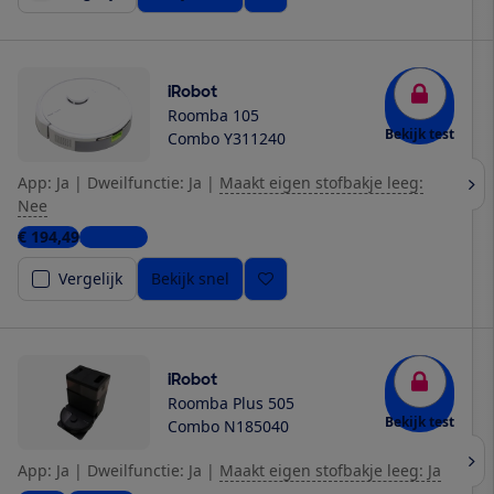
iRobot
Roomba 105
Bekijk test
Combo Y311240
App: Ja
|
Dweilfunctie: Ja
|
Maakt eigen stofbakje leeg:
Nee
€ 194,49
3 winkels
Vergelijk
Bekijk snel
iRobot
Roomba Plus 505
Bekijk test
Combo N185040
App: Ja
|
Dweilfunctie: Ja
|
Maakt eigen stofbakje leeg: Ja