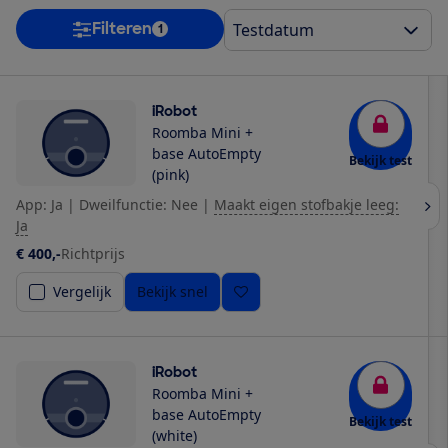
Filteren
1
iRobot
Roomba Mini +
base AutoEmpty
Bekijk test
(pink)
App: Ja
|
Dweilfunctie: Nee
|
Maakt eigen stofbakje leeg:
Ja
€ 400,-
Richtprijs
Vergelijk
Bekijk snel
iRobot
Roomba Mini +
base AutoEmpty
Bekijk test
(white)