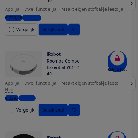
40
App: Ja
|
Dweilfunctie: Ja
|
Maakt eigen stofbakje leeg: Ja
€ 726,98
2 winkels
Vergelijk
Bekijk snel
iRobot
Roomba Combo
Essential Y0112
Bekijk test
40
App: Ja
|
Dweilfunctie: Ja
|
Maakt eigen stofbakje leeg:
Nee
€ 239,-
1 winkel
Vergelijk
Bekijk snel
iRobot