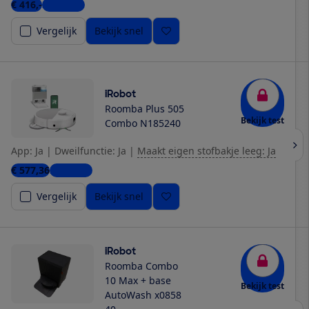
€ 416,-
3 winkels
Vergelijk
Bekijk snel
iRobot
Roomba Plus 505
Bekijk test
Combo N185240
App: Ja
|
Dweilfunctie: Ja
|
Maakt eigen stofbakje leeg: Ja
€ 577,36
2 winkels
Vergelijk
Bekijk snel
iRobot
Roomba Combo
10 Max + base
Bekijk test
AutoWash x0858