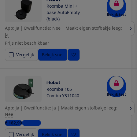
Roomba Mini +
base AutoEmpty
Bekijk test
(black)
App: Ja
|
Dweilfunctie: Nee
|
Maakt eigen stofbakje leeg:
Ja
Prijs niet beschikbaar
Vergelijk
Bekijk snel
iRobot
Roomba 105
Bekijk test
Combo Y311040
App: Ja
|
Dweilfunctie: Ja
|
Maakt eigen stofbakje leeg:
Nee
€ 182,99
2 winkels
Vergelijk
Bekijk snel