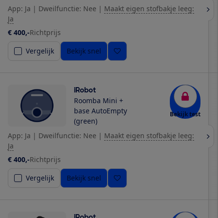
App: Ja
|
Dweilfunctie: Nee
|
Maakt eigen stofbakje leeg:
Ja
€ 400,-
Richtprijs
Vergelijk
Bekijk snel
iRobot
Roomba Mini +
base AutoEmpty
Bekijk test
(green)
App: Ja
|
Dweilfunctie: Nee
|
Maakt eigen stofbakje leeg:
Ja
€ 400,-
Richtprijs
Vergelijk
Bekijk snel
iRobot