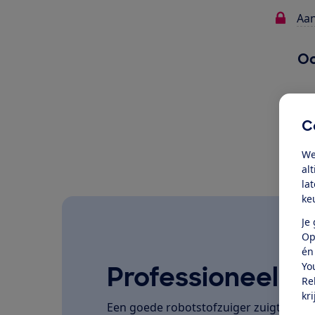
Aan
Oo
C
We
al
la
ke
Je
Op
én
Yo
Professioneel ge
Re
kr
Een goede robotstofzuiger zuigt stof e