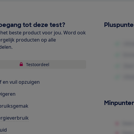
oegang tot deze test?
Pluspunt
het beste product voor jou. Word ook
ergelijk producten op alle
delen.
Testoordeel
f en vuil opzuigen
igeren
Minpunte
bruiksgemak
rgieverbruik
uid