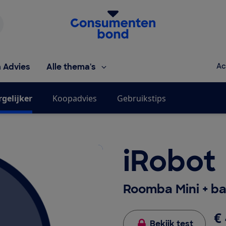
Homepage van de Consumentenbond
h Advies
Alle thema's
Ac
rgelijker
Koopadvies
Gebruikstips
iRobot
Roomba Mini + b
€ 
Bekijk test