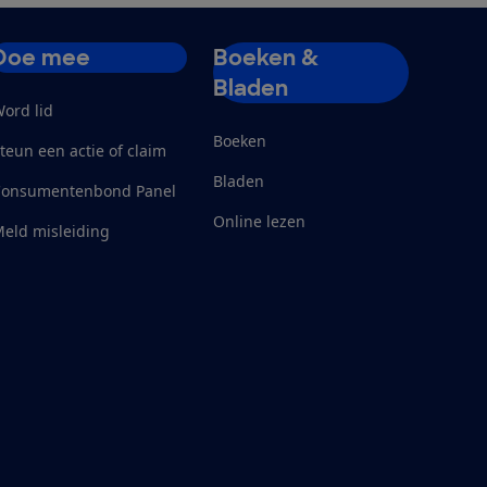
Doe mee
Boeken &
Bladen
ord lid
Boeken
teun een actie of claim
Bladen
Consumentenbond Panel
Online lezen
eld misleiding