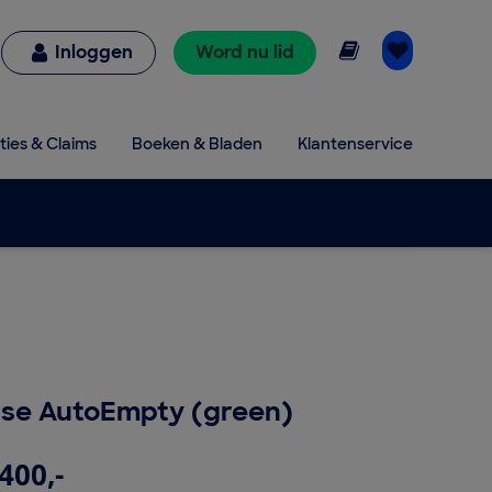
Online lezen
Inloggen
Word nu lid
ties & Claims
Boeken & Bladen
Klantenservice
ase AutoEmpty (green)
400,-