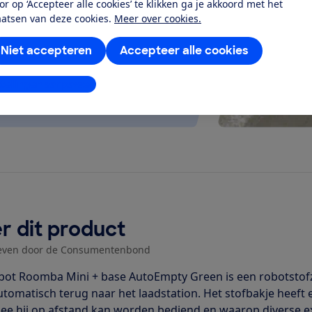
or op ‘Accepteer alle cookies’ te klikken ga je akkoord met het
kjes blijven moeilijk…
aatsen van deze cookies.
Meer over cookies.
Niet accepteren
Accepteer alle cookies
stellingen aanpassen
r dit product
even door de Consumentenbond
bot Roomba Mini + base AutoEmpty Green is een robotstofzu
utomatisch terug naar het laadstation. Het stofbakje heeft e
e hij op afstand kan worden bediend en waarop diverse ext