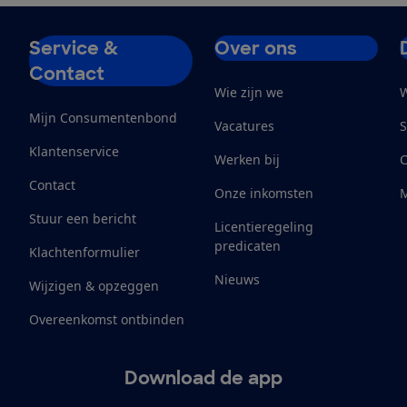
Service &
Over ons
Contact
Wie zijn we
W
Mijn Consumentenbond
Vacatures
S
Klantenservice
Werken bij
Contact
Onze inkomsten
M
Stuur een bericht
Licentieregeling
predicaten
Klachtenformulier
Nieuws
Wijzigen & opzeggen
Overeenkomst ontbinden
Download de app