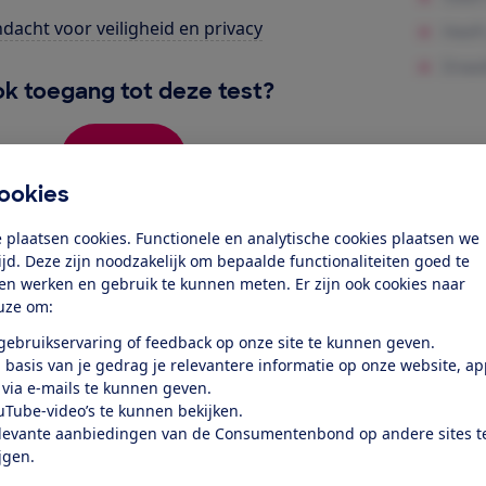
dacht voor veiligheid en privacy
k toegang tot deze test?
Word lid
ookies
Al lid? Log in
 plaatsen cookies. Functionele en analytische cookies plaatsen we
tijd. Deze zijn noodzakelijk om bepaalde functionaliteiten goed te
ten werken en gebruik te kunnen meten. Er zijn ook cookies naar
uze om:
 gebruikservaring of feedback op onze site te kunnen geven.
 basis van je gedrag je relevantere informatie op onze website, a
 via e-mails te kunnen geven.
uTube-video’s te kunnen bekijken.
test
levante aanbiedingen van de Consumentenbond op andere sites t
ijgen.
n vuil goed op van verschillende