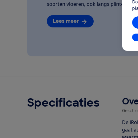
Do
soorten vloeren, ook langs plinten. Hoe
pl
Lees meer
In
Specificaties
Ove
Geschr
De iRo
gaat a
waarme