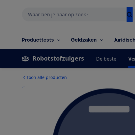
Zoeken
Producttests
Geldzaken
Juridisc
Robotstofzuigers
De beste
Ve
Toon alle producten