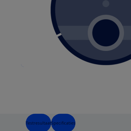
Testresultaat
Specificaties