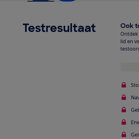
Testresultaat
Ook t
Ontdek 
lid en v
testoor
Sto
Nav
Ge
Ene
Gel