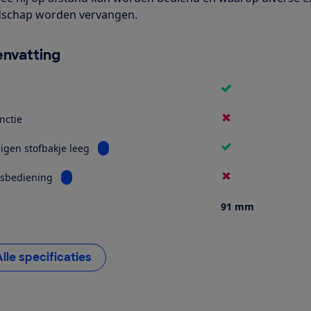
schap worden vervangen.
nvatting
nctie
Bekijk informatie voor Maakt eigen stofbakje 
igen stofbakje leeg
Bekijk informatie voor Afstandsbediening
dsbediening
91 mm
Alle specificaties