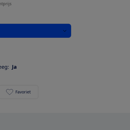
htprijs
eeg:
Ja
Favoriet
iRobot Roomba Mini + base AutoEmpty (green) toe