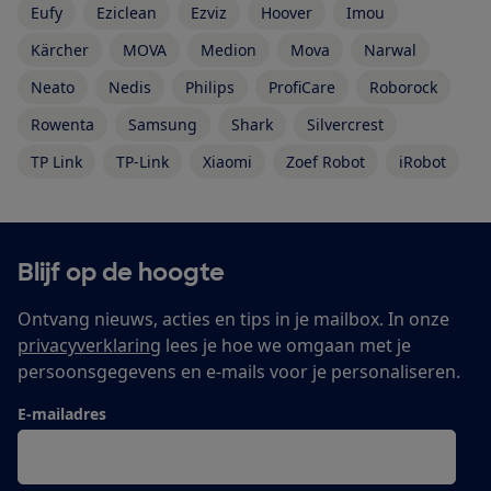
Eufy
Eziclean
Ezviz
Hoover
Imou
Kärcher
MOVA
Medion
Mova
Narwal
Neato
Nedis
Philips
ProfiCare
Roborock
Rowenta
Samsung
Shark
Silvercrest
TP Link
TP-Link
Xiaomi
Zoef Robot
iRobot
Blijf op de hoogte
Ontvang nieuws, acties en tips in je mailbox. In onze
privacyverklaring
lees je hoe we omgaan met je
persoonsgegevens en e-mails voor je personaliseren.
E-mailadres