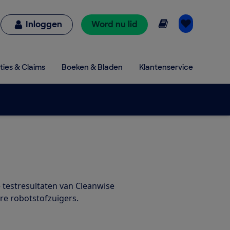
Online lezen
Inloggen
Word nu lid
ties & Claims
Boeken & Bladen
Klantenservice
e testresultaten van Cleanwise
re robotstofzuigers.