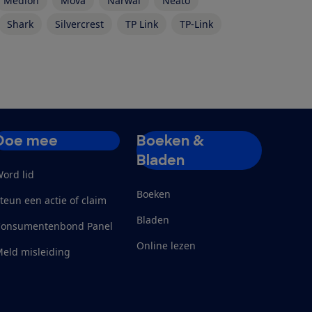
Medion
Mova
Narwal
Neato
Shark
Silvercrest
TP Link
TP-Link
Doe mee
Boeken &
Bladen
ord lid
Boeken
teun een actie of claim
Bladen
Consumentenbond Panel
Online lezen
eld misleiding