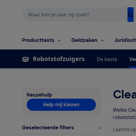
Zoeken
Producttests
Geldzaken
Juridisc
Robotstofzuigers
De beste
Ve
Cle
Keuzehulp
Help mij kiezen
Welke Cle
robotstof
Geselecteerde filters
Laatste up