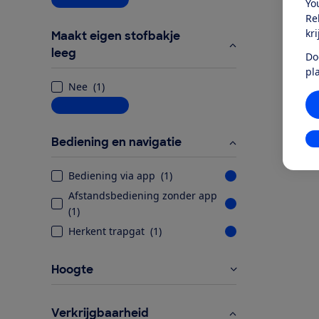
Yo
Re
kr
Maakt eigen stofbakje
leeg
Do
pl
Nee
(
1
)
Meer informatie
In
Bediening en navigatie
Bediening via app
(
1
)
Afstandsbediening zonder app
(
1
)
Herkent trapgat
(
1
)
Hoogte
Verkrijgbaarheid