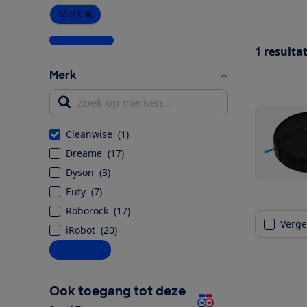
Merk
Wis alle filters
1
resulta
Merk
Zoek op merken...
Cleanwise
(
1
)
Dreame
(
17
)
Dyson
(
3
)
Eufy
(
7
)
Roborock
(
17
)
Vergel
iRobot
(
20
)
Alle opties
Ook toegang tot deze