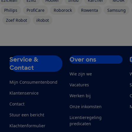
Eziclean
Ezviz
Hoover
Imou
Kärcher
MOVA
Philips
ProfiCare
Roborock
Rowenta
Samsung
Zoef Robot
iRobot
Service &
Over ons
Contact
Wie zijn we
W
Mijn Consumentenbond
Vacatures
S
Klantenservice
Werken bij
Contact
Onze inkomsten
M
Stuur een bericht
Licentieregeling
predicaten
Klachtenformulier