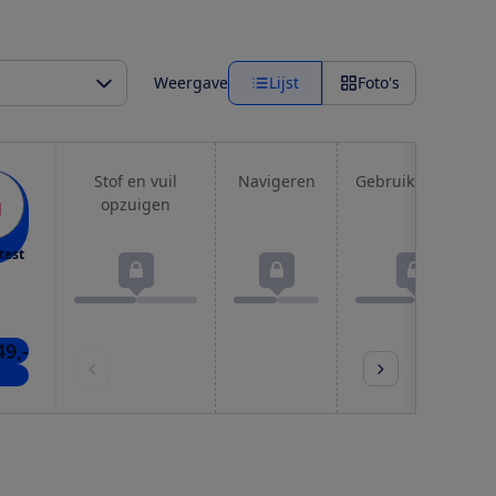
Weergave
Lijst
Foto's
Stof en vuil
Navigeren
Gebruiksgemak
opzuigen
test
49,-
nkel