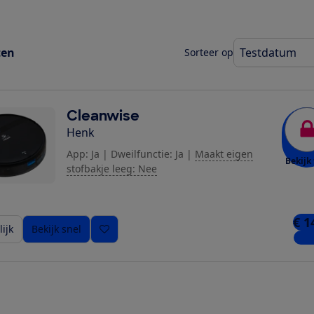
ten
Sorteer op
Cleanwise
Henk
App: Ja
|
Dweilfunctie: Ja
|
Maakt eigen
Bekijk 
stofbakje leeg: Nee
€ 1
ijk
Bekijk snel
1 wi