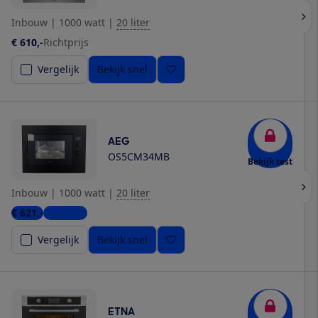
Inbouw
|
1000 watt
|
20 liter
€ 610,-
Richtprijs
Vergelijk
Bekijk snel
AEG
OS5CM34MB
Bekijk test
Inbouw
|
1000 watt
|
20 liter
€ 621,-
6 winkels
Vergelijk
Bekijk snel
ETNA