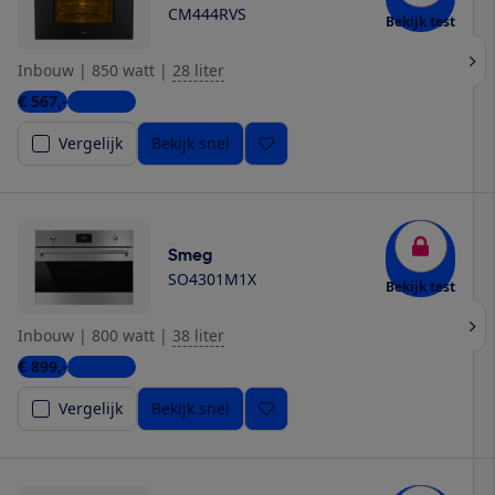
CM444RVS
Bekijk test
Inbouw
|
850 watt
|
28 liter
€ 567,-
6 winkels
Vergelijk
Bekijk snel
Smeg
SO4301M1X
Bekijk test
Inbouw
|
800 watt
|
38 liter
€ 899,-
2 winkels
Vergelijk
Bekijk snel