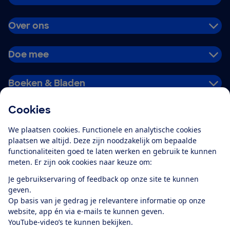
Over ons
Doe mee
Boeken & Bladen
Cookies
Download de app
We plaatsen cookies. Functionele en analytische cookies
plaatsen we altijd. Deze zijn noodzakelijk om bepaalde
functionaliteiten goed te laten werken en gebruik te kunnen
meten. Er zijn ook cookies naar keuze om:
Alles over de
Consumentenbond-
Je gebruikservaring of feedback op onze site te kunnen
app
geven.
Op basis van je gedrag je relevantere informatie op onze
website, app én via e-mails te kunnen geven.
Algemene Voorwaarden
Privacyverklaring
YouTube-video’s te kunnen bekijken.
Cookiebeleid
Privacyvoorkeuren
Wijzigen & opzeggen