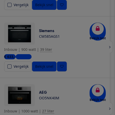
Vergelijk
Bekijk snel
Siemens
CM585AGS1
Bekijk test
Inbouw
|
900 watt
|
39 liter
€ 633,-
8 winkels
Vergelijk
Bekijk snel
AEG
OO5NK40M
Bekijk test
Inbouw
|
1000 watt
|
27 liter