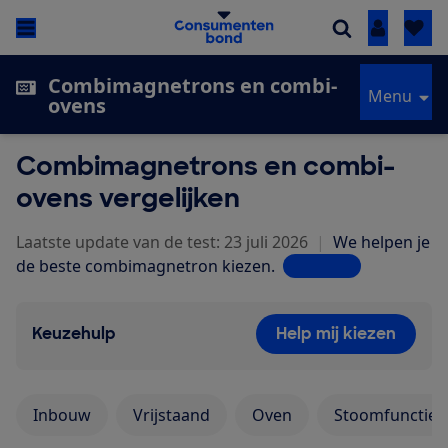
Inloggen
Combimagnetrons en combi-
Menu
ovens
Combimagnetrons en combi-
ovens vergelijken
Laatste update van de test: 23 juli 2026
|
We helpen je
de beste combimagnetron kiezen.
Lees meer
Keuzehulp
Help mij kiezen
Inbouw
Vrijstaand
Oven
Stoomfunctie