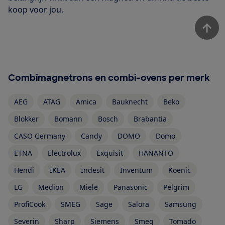
koop voor jou.
Combimagnetrons en combi-ovens per merk
AEG
ATAG
Amica
Bauknecht
Beko
Blokker
Bomann
Bosch
Brabantia
CASO Germany
Candy
DOMO
Domo
ETNA
Electrolux
Exquisit
HANANTO
Hendi
IKEA
Indesit
Inventum
Koenic
LG
Medion
Miele
Panasonic
Pelgrim
ProfiCook
SMEG
Sage
Salora
Samsung
Severin
Sharp
Siemens
Smeg
Tomado