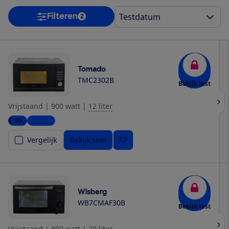
Filteren
2
Tomado
TMC2302B
Bekijk test
Vrijstaand
|
900 watt
|
12 liter
€ 99,-
1 winkel
Vergelijk
Bekijk snel
Wisberg
WB7CMAF30B
Bekijk test
Vrijstaand
|
900 watt
|
20 liter