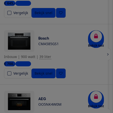
€ 645,-
3 winkels
Vergelijk
Bekijk snel
Bosch
CMA585GS1
Bekijk test
Inbouw
|
900 watt
|
39 liter
€ 700,-
5 winkels
Vergelijk
Bekijk snel
AEG
OO5NK4W0M
Bekijk test