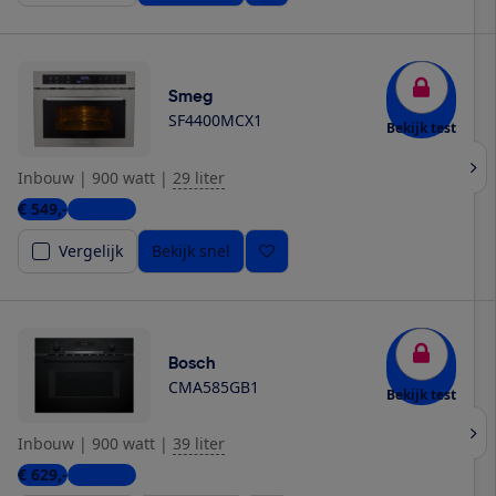
Smeg
SF4400MCX1
Bekijk test
Inbouw
|
900 watt
|
29 liter
€ 549,-
4 winkels
Vergelijk
Bekijk snel
Bosch
CMA585GB1
Bekijk test
Inbouw
|
900 watt
|
39 liter
€ 629,-
5 winkels