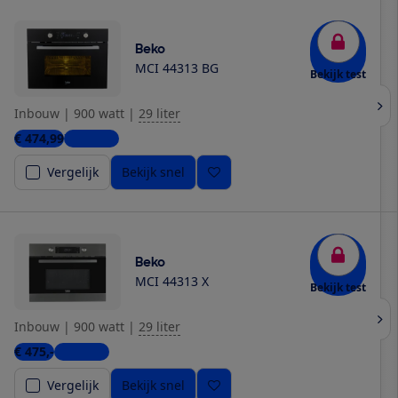
Beko
MCI 44313 BG
Bekijk test
Inbouw
|
900 watt
|
29 liter
€ 474,99
7 winkels
Vergelijk
Bekijk snel
Beko
MCI 44313 X
Bekijk test
Inbouw
|
900 watt
|
29 liter
€ 475,-
6 winkels
Vergelijk
Bekijk snel