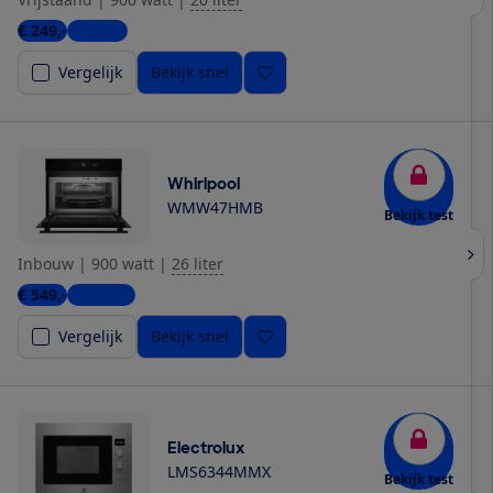
€ 249,-
1 winkel
Vergelijk
Bekijk snel
Whirlpool
WMW47HMB
Bekijk test
Inbouw
|
900 watt
|
26 liter
€ 549,-
5 winkels
Vergelijk
Bekijk snel
Electrolux
LMS6344MMX
Bekijk test