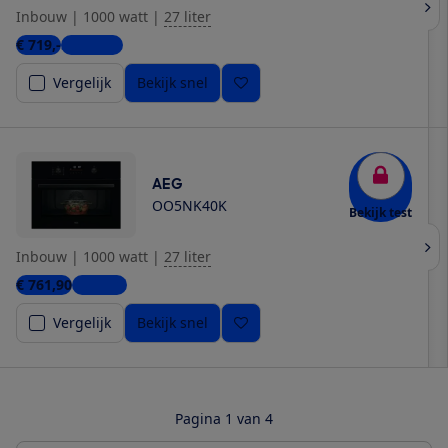
Inbouw
|
1000 watt
|
27 liter
€ 719,-
3 winkels
Vergelijk
Bekijk snel
AEG
OO5NK40K
Bekijk test
Inbouw
|
1000 watt
|
27 liter
€ 761,90
1 winkel
Vergelijk
Bekijk snel
Pagina 1 van 4