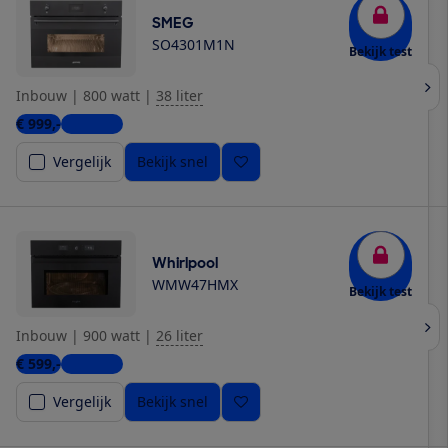
SMEG
SO4301M1N
Bekijk test
Inbouw
|
800 watt
|
38 liter
€ 999,-
5 winkels
Vergelijk
Bekijk snel
Whirlpool
WMW47HMX
Bekijk test
Inbouw
|
900 watt
|
26 liter
€ 599,-
4 winkels
Vergelijk
Bekijk snel