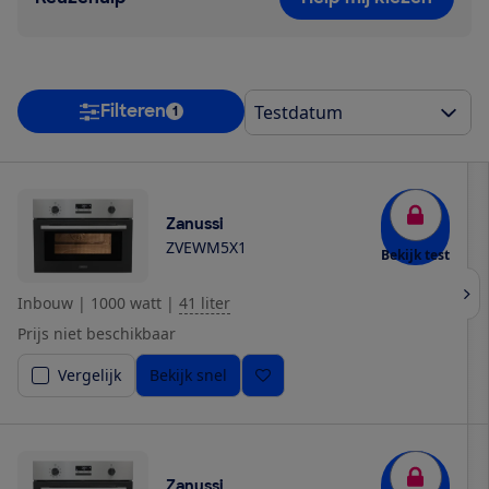
Filteren
1
Zanussi
ZVEWM5X1
Bekijk test
Inbouw
|
1000 watt
|
41 liter
Prijs niet beschikbaar
Vergelijk
Bekijk snel
Zanussi