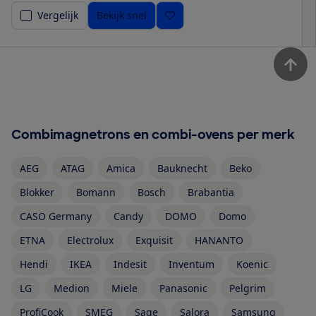
Vergelijk
Bekijk snel
Combimagnetrons en combi-ovens per merk
AEG
ATAG
Amica
Bauknecht
Beko
Blokker
Bomann
Bosch
Brabantia
CASO Germany
Candy
DOMO
Domo
ETNA
Electrolux
Exquisit
HANANTO
Hendi
IKEA
Indesit
Inventum
Koenic
LG
Medion
Miele
Panasonic
Pelgrim
ProfiCook
SMEG
Sage
Salora
Samsung