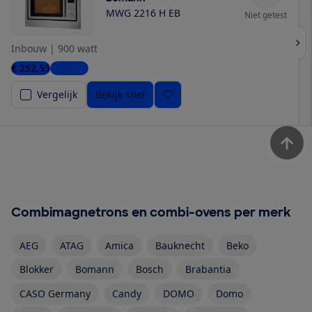
MWG 2216 H EB
Niet getest
Inbouw
|
900 watt
€ 252,55
1 winkel
Vergelijk
Bekijk snel
Combimagnetrons en combi-ovens per merk
AEG
ATAG
Amica
Bauknecht
Beko
Blokker
Bomann
Bosch
Brabantia
CASO Germany
Candy
DOMO
Domo