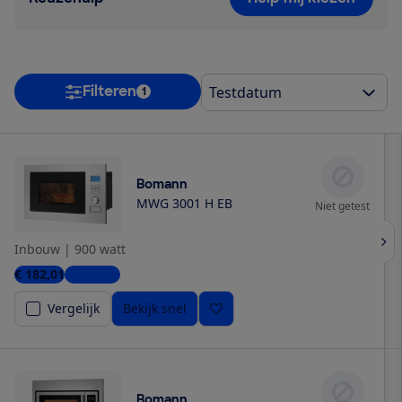
Filteren
1
Bomann
MWG 3001 H EB
Niet getest
Inbouw
|
900 watt
€ 182,01
2 winkels
Vergelijk
Bekijk snel
Bomann