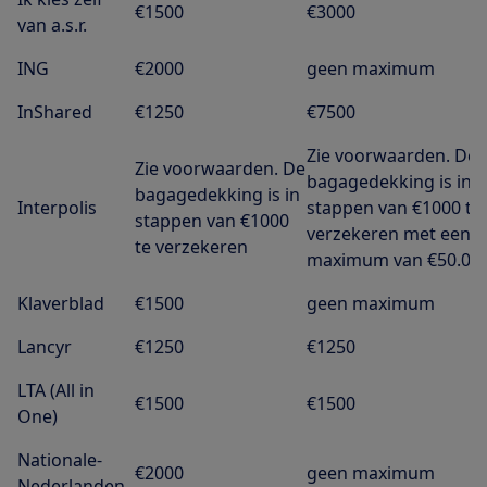
€1500
€3000
van a.s.r.
ING
€2000
geen maximum
InShared
€1250
€7500
Zie voorwaarden. De
Zie voorwaarden. De
bagagedekking is in
bagagedekking is in
Interpolis
stappen van €1000 te
stappen van €1000
verzekeren met een
te verzekeren
maximum van €50.000
Klaverblad
€1500
geen maximum
Lancyr
€1250
€1250
LTA (All in
€1500
€1500
One)
Nationale-
€2000
geen maximum
Nederlanden