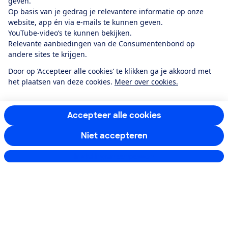
Ik meld me aan
geven.
Op basis van je gedrag je relevantere informatie op onze
website, app én via e-mails te kunnen geven.
YouTube-video’s te kunnen bekijken.
Service & Contact
Relevante aanbiedingen van de Consumentenbond op
andere sites te krijgen.
Over ons
Door op ‘Accepteer alle cookies’ te klikken ga je akkoord met
het plaatsen van deze cookies.
Meer over cookies.
Doe mee
Accepteer alle cookies
Boeken & Bladen
Niet accepteren
Instellingen aanpassen
Download de app
Alles over de
Consumentenbond-