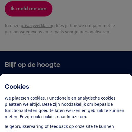
Ik meld me aan
In onze
privacyverklaring
lees je hoe we omgaan met je
persoonsgegevens en e-mails voor je personaliseren.
Blijf op de hoogte
Ontvang nieuws, acties en tips in je mailbox. In onze
privacyverklaring
lees je hoe we omgaan met je
Cookies
persoonsgegevens en e-mails voor je personaliseren.
We plaatsen cookies. Functionele en analytische cookies
E-mailadres
plaatsen we altijd. Deze zijn noodzakelijk om bepaalde
functionaliteiten goed te laten werken en gebruik te kunnen
meten. Er zijn ook cookies naar keuze om:
Je gebruikservaring of feedback op onze site te kunnen