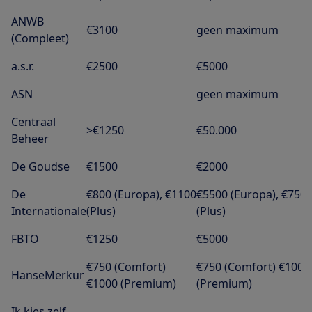
ANWB
€3100
geen maximum
(Compleet)
a.s.r.
€2500
€5000
ASN
geen maximum
Centraal
>€1250
€50.000
Beheer
De Goudse
€1500
€2000
De
€800 (Europa), €1100
€5500 (Europa), €750
Internationale
(Plus)
(Plus)
FBTO
€1250
€5000
€750 (Comfort)
€750 (Comfort) €1000
HanseMerkur
€1000 (Premium)
(Premium)
Ik kies zelf