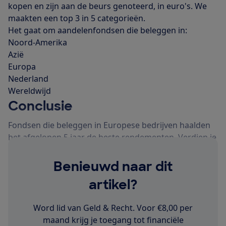
kopen en zijn aan de beurs genoteerd, in euro's. We
maakten een top 3 in 5 categorieën.
Het gaat om aandelenfondsen die beleggen in:
Noord-Amerika
Azië
Europa
Nederland
Wereldwijd
Conclusie
Fondsen die beleggen in Europese bedrijven haalden
het afgelopen 5 jaar de beste rendementen. Verdiep je
wel zelf eerst in de strategie van een fonds voordat je
een fonds koopt. Kijk bijvoorbeeld op de website van
Benieuwd naar dit
Morningstar
waar het fonds in belegt.
artikel?
Word lid van Geld & Recht. Voor €8,00 per
maand krijg je toegang tot financiële