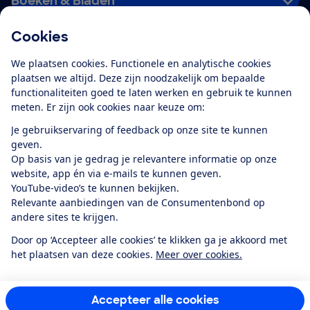
Boeken & Bladen
Cookies
Download de app
We plaatsen cookies. Functionele en analytische cookies
plaatsen we altijd. Deze zijn noodzakelijk om bepaalde
functionaliteiten goed te laten werken en gebruik te kunnen
meten. Er zijn ook cookies naar keuze om:
Alles over de
Consumentenbond-
Je gebruikservaring of feedback op onze site te kunnen
app
geven.
Op basis van je gedrag je relevantere informatie op onze
website, app én via e-mails te kunnen geven.
Algemene Voorwaarden
Privacyverklaring
YouTube-video’s te kunnen bekijken.
Cookiebeleid
Privacyvoorkeuren
Wijzigen & opzeggen
Relevante aanbiedingen van de Consumentenbond op
Toegankelijkheid
andere sites te krijgen.
RSS-feed nieuws
Facebook
Twitter
Instagram
Youtube
LinkedIn
Door op ‘Accepteer alle cookies’ te klikken ga je akkoord met
het plaatsen van deze cookies.
Meer over cookies.
12.901
consumenten
beoordelen de Consumentenbond
met gemiddeld
een
8,4
Accepteer alle cookies