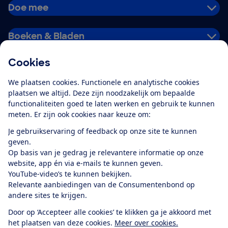
Doe mee
Boeken & Bladen
Cookies
Download de app
We plaatsen cookies. Functionele en analytische cookies
plaatsen we altijd. Deze zijn noodzakelijk om bepaalde
functionaliteiten goed te laten werken en gebruik te kunnen
meten. Er zijn ook cookies naar keuze om:
Alles over de
Consumentenbond-
Je gebruikservaring of feedback op onze site te kunnen
app
geven.
Op basis van je gedrag je relevantere informatie op onze
website, app én via e-mails te kunnen geven.
Algemene Voorwaarden
Privacyverklaring
YouTube-video’s te kunnen bekijken.
Cookiebeleid
Privacyvoorkeuren
Wijzigen & opzeggen
Relevante aanbiedingen van de Consumentenbond op
Toegankelijkheid
andere sites te krijgen.
RSS-feed nieuws
Facebook
Twitter
Instagram
Youtube
LinkedIn
Door op ‘Accepteer alle cookies’ te klikken ga je akkoord met
het plaatsen van deze cookies.
Meer over cookies.
12.901
consumenten
beoordelen de Consumentenbond
met gemiddeld