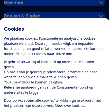
Doe mee
Boeken & Bladen
Cookies
Download de app
We plaatsen cookies. Functionele en analytische cookies
plaatsen we altijd. Deze zijn noodzakelijk om bepaalde
functionaliteiten goed te laten werken en gebruik te kunnen
meten. Er zijn ook cookies naar keuze om:
Alles over de
Consumentenbond-
Je gebruikservaring of feedback op onze site te kunnen
app
geven.
Op basis van je gedrag je relevantere informatie op onze
website, app én via e-mails te kunnen geven.
Algemene Voorwaarden
Privacyverklaring
YouTube-video’s te kunnen bekijken.
Cookiebeleid
Privacyvoorkeuren
Wijzigen & opzeggen
Relevante aanbiedingen van de Consumentenbond op
Toegankelijkheid
andere sites te krijgen.
RSS-feed nieuws
Facebook
Twitter
Instagram
Youtube
LinkedIn
Door op ‘Accepteer alle cookies’ te klikken ga je akkoord met
het plaatsen van deze cookies.
Meer over cookies.
12.901
consumenten
beoordelen de Consumentenbond
met gemiddeld